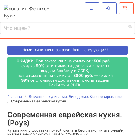
Нами выполнено
заказов! Ваш – следующий!
СКИДКИ!
При заказе книг на сумму от
1500 руб.
–
скидка
90%
от стоимости доставки в пункты
выдачи BoxBerry и CDEK,
при заказе книг на сумму от
3000 руб.
— скидка
99%
от стоимости доставки в пункты выдачи
BoxBerry и CDEK.
Главная
Домашняя кулинария. Виноделие. Консервирование
Современная еврейская кухня
Современная еврейская кухня.
(Роуз)
Купить книгу, доставка почтой, скачать бесплатно, читать онлайн,
низкие цены со скидкой, ISBN 5-222-01980-2