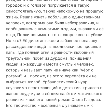
городок и с головой погружается в такую
самостоятельную, такую непохожую на прошлую
жизнь. Решив узнать побольше о единственном
человеке, которому она была небезразлична, и
пообщавшись с немногими людьми, знавшими её
отца, Полли понимает: того, скорее всего, убили.
Но кто? Её дилетантское и забавное поначалу
расследование ведёт в неоднозначное прошлое
папы, где полный огня и ревности любовный
треугольник, побег из дурдома, похищения
людей и жаждущий мести смуглый человек,
который называет папу не иначе как "чёрт с
рогами", и... похоже, из этого переплёта ей не
выбраться живой. Урбанистический нуар,
неуловимо перетекающий в детектив, триллер в
жанре роуд-муви с лёгким налётом магического
реализма - всё это новый роман Олега Гладова.
Его творчество - вселенная с узнаваемым к