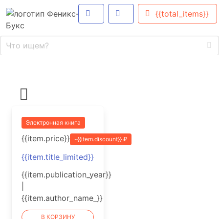
{{total_items}}
Электронная книга
{{item.price}}
-{{item.discount}} ₽
{{item.title_limited}}
{{item.publication_year}}
|
{{item.author_name_}}
В КОРЗИНУ