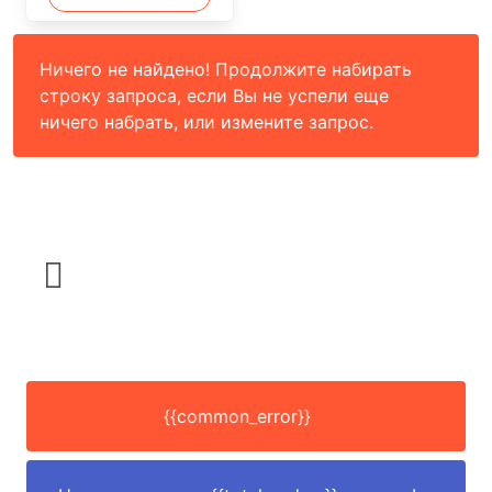
Ничего не найдено! Продолжите набирать
строку запроса, если Вы не успели еще
ничего набрать, или измените запрос.
{{common_error}}