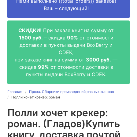
Нами выполнено
{{total_orders}}
заказов!
Ваш – следующий!
СКИДКИ!
При заказе книг на сумму от
1500 руб.
– скидка
90%
от стоимости
доставки в пункты выдачи BoxBerry и
CDEK,
при заказе книг на сумму от
3000 руб.
—
скидка
99%
от стоимости доставки в
пункты выдачи BoxBerry и CDEK.
Главная
Проза. Сборники произведений разных жанров
Полли хочет крекер: роман
Полли хочет крекер:
роман. (Гладов)
Купить
книгу, доставка почтой,