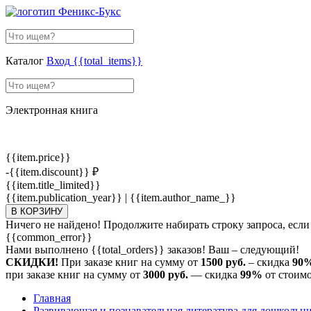
Каталог
Вход
{{total_items}}
Электронная книга
{{item.price}}
-{{item.discount}} ₽
{{item.title_limited}}
{{item.publication_year}} | {{item.author_name_}}
В КОРЗИНУ
Ничего не найдено! Продолжите набирать строку запроса, если
{{common_error}}
Нами выполнено
{{total_orders}}
заказов! Ваш – следующий!
СКИДКИ!
При заказе книг на сумму от
1500 руб.
– скидка
90
при заказе книг на сумму от
3000 руб.
— скидка
99%
от стоимо
Главная
Развивающая и познавательная литература для дошкольн