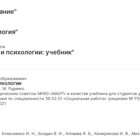
ание"
логия"
иги
и психологии: учебник"
образование»
ИХОЛОГИИ
. М. Руденко
ическим советом МН00 «МАИТ» в качестве учебника для студентов 
ия по специальности 39.02.01 «Социальная работа» (рецензия № РЭЗ 
021
 Алексеенко И. Н., Бондин В. И., Аппаева Я. Б., Кюнкрикова И. В., Михе