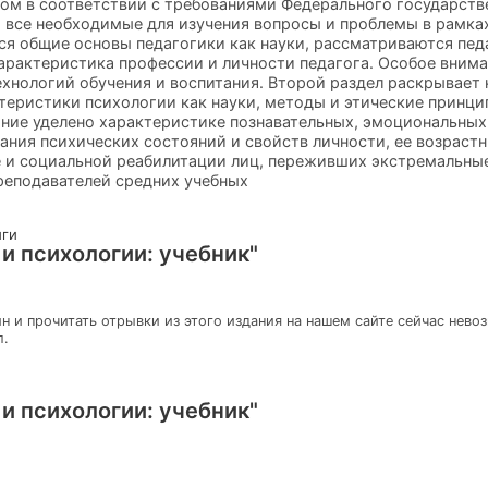
ном в соответствии с требованиями Федерального государств
 все необходимые для изучения вопросы и проблемы в рамках
я общие основы педагогики как науки, рассматриваются пед
характеристика профессии и личности педагога. Особое вним
ехнологий обучения и воспитания. Второй раздел раскрывает
теристики психологии как науки, методы и этические принц
ние уделено характеристике познавательных, эмоциональных
ния психических состояний и свойств личности, ее возрастн
 и социальной реабилитации лиц, переживших экстремальны
преподавателей средних учебных
иги
и психологии: учебник"
н и прочитать отрывки из этого издания на нашем сайте сейчас нево
л.
и психологии: учебник"