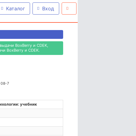
Каталог
Вход
выдачи BoxBerry и CDEK,
чи BoxBerry и CDEK.
108-7
ихологии: учебник