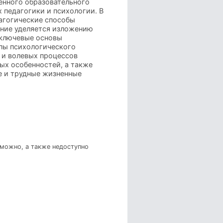
енного образовательного
 педагогики и психологии. В
агогические способы
ание уделяется изложению
 ключевые основы
ипы психологического
 и волевых процессов
ых особенностей, а также
е и трудные жизненные
зможно, а также недоступно