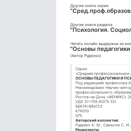
Другие книги серии
"Сред.проф.образов
Другие книги раздела
"Психология. Социо
Читать онлайн выдержки из кн
"Основы педагогики 
(Автор Руденко)
Серия
«Среднее профессиональное 
ОСНОВЫ ПЕДАГОГИКИ И ПС
Под редакцией профессора А
Рекомендовано Научно-метод
профессионального образован
Ростов-на-Дону «ФЕНИКС» 2
УДК 37+159.9(075.32)
ББК74+88я723
КТК010
075
Авторский коллектив:
Руденко А. М., Самыгин С. И.,
Рецензенты