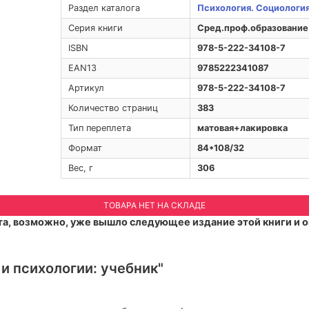
Раздел каталога
Психология. Социологи
Серия книги
Сред.проф.образование
ISBN
978-5-222-34108-7
EAN13
9785222341087
Артикул
978-5-222-34108-7
Количество страниц
383
Тип переплета
матовая+лакировка
Формат
84*108/32
Вес, г
306
ТОВАРА НЕТ НА СКЛАДЕ
а, возможно, уже вышло следующее издание этой книги и о
и психологии: учебник"