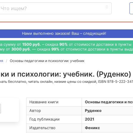
Нами выполнено
заказов! Ваш – следующий!
на сумму от
1500 руб.
– скидка
90%
от стоимости доставки в пункты 
мму от
3000 руб.
— скидка
99%
от стоимости доставки в пункты выда
ия
Основы педагогики и психологии: учебник
и и психологии: учебник. (Руденко)
ачать бесплатно, читать онлайн, низкие цены со скидкой, ISBN 978-5-222-34
Название книги
Основы педагогики и пс
Автор
Руденко
Год публикации
2021
Издательство
Феникс