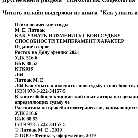
Читать онлайн выдержки из книги
"Как узнать и
Психологические этюды
М. Е. Литвак
КАК УЗНАТЬ И ИЗМЕНИТЬ СВОЮ СУДЬБУ
СПОСОБНОСТИ ТЕМПЕРАМЕНТ ХАРАКТЕР
Издание второе
Ростов-на-Дону /феникс 2021
УДК 316.6
ББК 88.53
КТК016
Л64
Литвак М. Е.
Л64 Как узнать и изменить свою судьбу : способности, 
ISBN
978-5-222-34157-5
В книге обобщен клинический опыт автора по сценар
определяющих судьбу че
Рассчитана на врачей-психотерапевтов, занимающихс
УДК 316.6
ББК 88.53
ISBN
978-5-222-34157-5
© Литвак М. Е., 2019
© ООО «Феникс», оформление, 2019