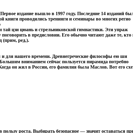
(Первое издание вышло в 1997 году. Последние 14 изданий бы
ой книги проводились тренинги и семинары во многих регио
о
и тай цзи цюань и стрельниковской гимнастики. Эти упраж
чу поговорить в предисловии. Его обычно читают даже те, кто
 (прим, ред.).
ся и для нашего времени. Древнегреческие философы ею ши
 Большим вниманием сейчас пользуется пирамида потребно
 Когда он жил в России, его фамилия была Маслов. Вот его схе
пользу роста. Выбирать безопасное — значит оставаться при