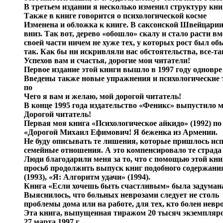
В третьем издании я несколько изменил структуру книги
Также в книге говорится о психологической косме
Изменена и обложка к книге. В саксонской Швейцарии 
вниз. Так вот, дерево «обошло» скалу и стало расти в
своей части ничем не хуже тех, у которых рост был о
так. Как бы ни искривляли нас обстоятельства, все-т
Успехов вам и счастья, дорогие мои читатели!
Первое издание этой книги вышло в 1997 году одновре
Введены также новые упражнения и психологические тр
по
Чего я вам и желаю, мой дорогой читатель!
В конце 1995 года издательство «Феникс» выпустило 
Дорогой читатель!
Первая моя книга «Психологическое айкидо» (1992) по
«Дорогой Михаил Ефимович! Я беженка из Армении.
Не буду описывать те лишения, которые пришлось исп
семейные отношения. А это компенсировало те страда
Люди благодарили меня за то, что с помощью этой кни
просьб продолжить выпуск книг подобного содержания.
(1993), «Я: Алгоритм удачи» (1994).
Книга «Если хочешь быть счастливым» была задумана 
Выяснилось, что больных неврозами следует не столь
проблемы дома или на работе, для тех, кто болен невр
Эта книга, выпущенная тиражом 20 тысяч экземпляров
27 марта 1997 г.