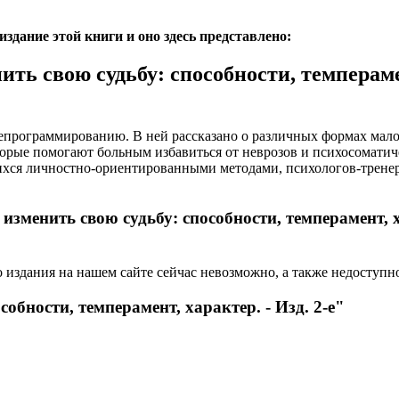
дание этой книги и оно здесь представлено:
ть свою судьбу: способности, темперамен
епрограммированию. В ней рассказано о различных формах мал
орые помогают больным избавиться от неврозов и психосоматиче
ихся личностно-ориентированными методами, психологов-тренеро
изменить свою судьбу: способности, темперамент, х
 издания на нашем сайте сейчас невозможно, а также недоступн
собности, темперамент, характер. - Изд. 2-е"
"