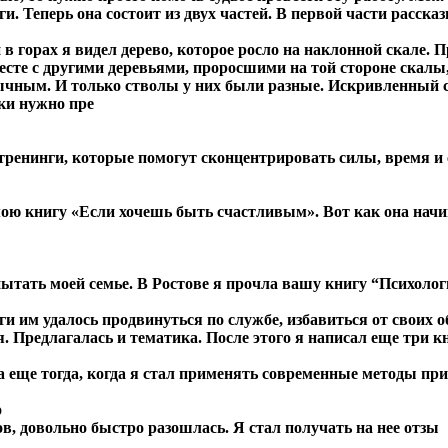
. Теперь она состоит из двух частей. В первой части рассказы
в горах я видел дерево, которое росло на наклонной скале. П
месте с другими деревьями, проросшими на той стороне скалы
бычным. И только стволы у них были разные. Искривленный с
аки нужно пре
енинги, которые помогут сконцентрировать силы, время и ср
мою книгу «Если хочешь быть счастливым». Вот как она начи
ытать моей семье. В Ростове я прочла вашу книгу “Психологи
ги им удалось продвинуться по службе, избавиться от своих 
 Предлагалась и тематика. После этого я написал еще три кн
еще тогда, когда я стал применять современные методы при
о
, довольно быстро разошлась. Я стал получать на нее отзы