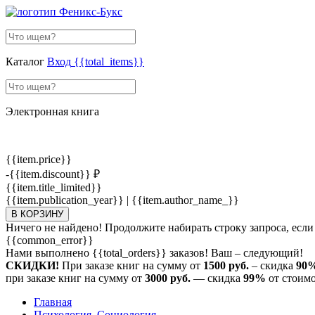
Каталог
Вход
{{total_items}}
Электронная книга
{{item.price}}
-{{item.discount}} ₽
{{item.title_limited}}
{{item.publication_year}} | {{item.author_name_}}
В КОРЗИНУ
Ничего не найдено! Продолжите набирать строку запроса, если
{{common_error}}
Нами выполнено
{{total_orders}}
заказов! Ваш – следующий!
СКИДКИ!
При заказе книг на сумму от
1500 руб.
– скидка
90
при заказе книг на сумму от
3000 руб.
— скидка
99%
от стоимо
Главная
Психология. Социология