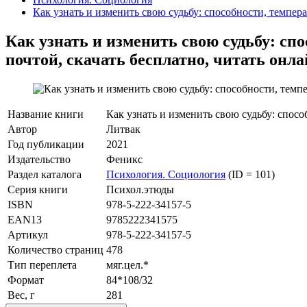
Как узнать и изменить свою судьбу: способности, темпера
Как узнать и изменить свою судьбу: спос
почтой, скачать бесплатно, читать онла
Название книги
Как узнать и изменить свою судьбу: способ
Автор
Литвак
Год публикации
2021
Издательство
Феникс
Раздел каталога
Психология. Социология
(ID = 101)
Серия книги
Психол.этюды
ISBN
978-5-222-34157-5
EAN13
9785222341575
Артикул
978-5-222-34157-5
Количество страниц
478
Тип переплета
мяг.цел.*
Формат
84*108/32
Вес, г
281