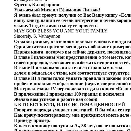
Фресно, Калифорния
Уважаемый Михаил Ефимович Литвак!
Я очень был тронут, получив от Вас Вашу книгу «Есл
вашу книгу, нашли ее очень интересной и очень хоро
языке. Тогда я лично смогу ее прочесть.
MAY GOD BLESS YOU AND YOUR FAMILY
Sincerely, S. Vathayanon
Отзывы разные, в основном положительные, иногда во
Одни читатели просили меня дать побольше примеров и
Первая книга, которую вы сейчас держите, посвящена 
В главе I изложены мои представления о том месте, ко
своей природой, если хочешь избежать неприятностей. 
В главе II я знакомлю читателя со странным незна
делом и общаться с теми, кто соответствует структуре
В главе III я попытался увязать правила и законы л
пробел в школьном образовании (ведь в современной 
Материал главы IV перекочевал сюда из книги «Если 
В приложении 1 приведены 109 правил и психологи
Желаю вам успехов в работе над собой!
I. КТО ЕСТЬ КТО, ИЛИ СИСТЕМА ЦЕННОСТЕЙ
Говорят, надежда умирает последней. Я бы убил ее пер
Как врачу-психотерапевту мне приходится иметь дело
Приведу пример.
К нам в клинику поступила А., 38 лет, после попытки
Я поинтересовался у А., как складывалась ее жизнь. 