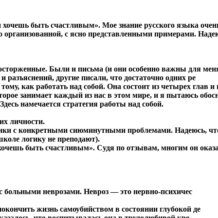
и хочешь быть счастливым». Мое знание русского языка очен
шо организованной, с ясно представленными примерами. Наде
сторженные. Были и письма (и они особенно важны для меня
 разъяснений, другие писали, что достаточно одних ре
тому, как работать над собой. Она состоит из четырех глав и
торое занимает каждый из нас в этом мире, и я пытаюсь обос
Здесь намечается стратегия работы над собой.
 их личности.
огики с конкретными сиюминутными проблемами. Надеюсь, чт
школе логику не преподают).
хочешь быть счастливым». Судя по отзывам, многим он оказ
 с больными неврозами. Невроз — это нервно-психичес
 покончить жизнь самоубийством в состоянии глубокой де
Оказалось, что воспитывалась она в трудолюбивой кре