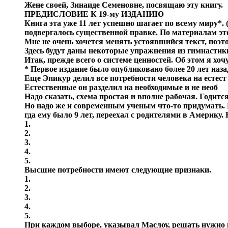
Жене своей, Зинаиде Семеновне, посвящаю эту книгу.
ПРЕДИСЛОВИЕ К 19-му ИЗДАНИЮ
Книга эта уже 11 лет успешно шагает по всему миру*. 
подвергалось существенной правке. По материалам эт
Мне не очень хочется менять устоявшийся текст, поэт
Здесь будут даны некоторые упражнения из гимнастик
Итак, прежде всего о системе ценностей. Об этом я хо
* Первое издание было опубликовано более 20 лет назад
Еще Эпикур делил все потребности человека на естест
Естественные он разделил на необходимые и не необ
Надо сказать, схема простая и вполне рабочая. Годит
Но надо же и современным ученым что-то придумать.
гда ему было 9 лет, переехал с родителями в Америку.
1.
2.
3.
4.
5.
Высшие потребности имеют следующие признаки.
1.
2.
3.
4.
5.
При каждом выборе, указывал Маслоу, решать нужно в 