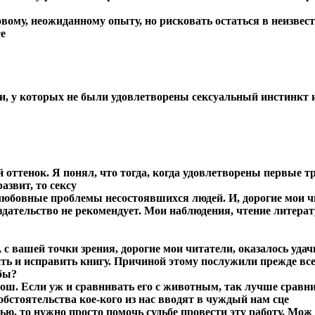
ому, неожиданному опыту, но рисковать остаться в неизвес
е
и, у которых не были удовлетворены сексуальный инстинкт и
оттенок. Я понял, что тогда, когда удовлетворены первые три
азвит, то сексу
любовные проблемы несостоявшихся людей. И, дорогие мои ч
 издательство не рекомендует. Мои наблюдения, чтение лите
, с вашей точки зрения, дорогие мои читатели, оказалось удач
нить и исправить книгу. Причиной этому послужили прежде в
бы?
рош. Если уж и сравнивать его с животным, так лучше сравни
обстоятельства кое-кого из нас вводят в чуждый нам сце
стью, то нужно просто помочь судьбе провести эту работу. Мож