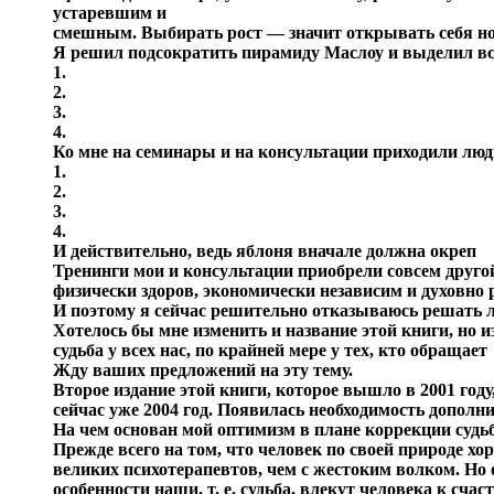
устаревшим и
смешным. Выбирать рост — значит открывать себя нов
Я решил подсократить пирамиду Маслоу и выделил вс
1.
2.
3.
4.
Ко мне на семинары и на консультации приходили люд
1.
2.
3.
4.
И действительно, ведь яблоня вначале должна окреп
Тренинги мои и консультации приобрели совсем другой 
физически здоров, экономически независим и духовно р
И поэтому я сейчас решительно отказываюсь решать 
Хотелось бы мне изменить и название этой книги, но
судьба у всех нас, по крайней мере у тех, кто обращает
Жду ваших предложений на эту тему.
Второе издание этой книги, которое вышло в 2001 году
сейчас уже 2004 год. Появилась необходимость допол
На чем основан мой оптимизм в плане коррекции судь
Прежде всего на том, что человек по своей природе хо
великих психотерапевтов, чем с жестоким волком. Но 
особенности наши, т. е. судьба, влекут человека к сча