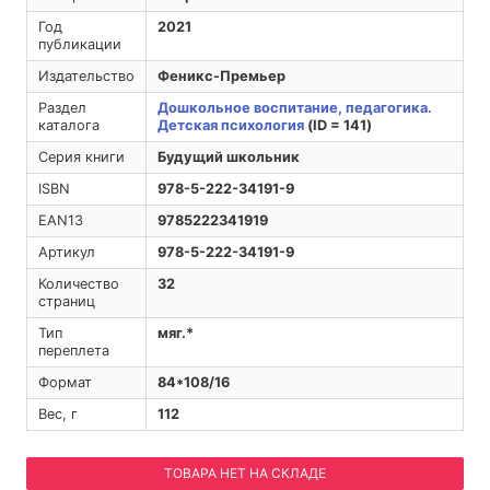
Год
2021
публикации
Издательство
Феникс-Премьер
Раздел
Дошкольное воспитание, педагогика.
каталога
Детская психология
(ID = 141)
Серия книги
Будущий школьник
ISBN
978-5-222-34191-9
EAN13
9785222341919
Артикул
978-5-222-34191-9
Количество
32
страниц
Тип
мяг.*
переплета
Формат
84*108/16
Вес, г
112
ТОВАРА НЕТ НА СКЛАДЕ