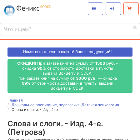
Нами выполнено
заказов! Ваш – следующий!
СКИДКИ!
При заказе книг на сумму от
1500 руб.
–
скидка
90%
от стоимости доставки в пункты
выдачи BoxBerry и CDEK,
при заказе книг на сумму от
3000 руб.
— скидка
99%
от стоимости доставки в пункты выдачи
BoxBerry и CDEK.
Главная
Дошкольное воспитание, педагогика. Детская психология
Слова и слоги. - Изд. 4-е
Слова и слоги. - Изд. 4-е.
(Петрова)
Купить книгу, доставка почтой, скачать бесплатно, читать онлайн,