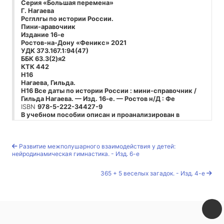
Серия «Большая перемена»
Г. Нагаева
Рсгллгы по
истории России.
Пини-аравочиик
Издание 16-е
Ростов-на-Дону «Феникс» 2021
УДК 373.167.1:94(47)
ББК 63.3(2)я2
КТК 442
Н16
Нагаева, Гильда.
Н16 Все даты по истории России : мини-справочник /
Гильда Нагаева. — Изд. 16-е. — Ростов н/Д : Фе
ISBN
978-5-222-34427-9
В учебном пособии описан и проанализирован в
сжатой и доступной форме практически весь спектр
основных событий социальной, политической, эко
Книга предназначена в помощь при подготовке
Развитие межполушарного взаимодействия у детей:
учащихся общеобразовательных школ к ОГЭ и ЕГЭ,
нейродинамическая гимнастика. - Изд. 6-е
студентов колледжей и вузов — к экзаменам по исто
УДК 373.167.1:94(47)
ББК 63.3(2)я2
365 + 5 веселых загадок. - Изд. 4-е
ISBN
978-5-222-34427-9
© Нагаева Г., текст, 2014
© ООО «Феникс», оформление, 2019
I. ДРЕВНОСТЬ И СРЕДНЕВЕКОВЬЕ
1.
Славяне относятся к индоевропейской семье на