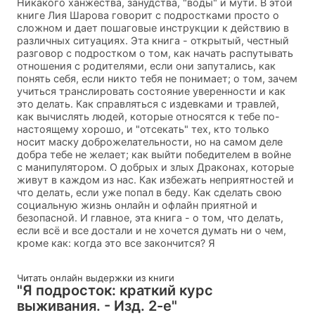
Никакого ханжества, занудства, "воды" и мути. В этой
книге Лия Шарова говорит с подростками просто о
сложном и дает пошаговые инструкции к действию в
различных ситуациях. Эта книга - открытый, честный
разговор с подростком о том, как начать распутывать
отношения с родителями, если они запутались, как
понять себя, если никто тебя не понимает; о том, зачем
учиться транслировать состояние уверенности и как
это делать. Как справляться с издевками и травлей,
как вычислять людей, которые относятся к тебе по-
настоящему хорошо, и "отсекать" тех, кто только
носит маску доброжелательности, но на самом деле
добра тебе не желает; как выйти победителем в войне
с манипулятором. О добрых и злых Драконах, которые
живут в каждом из нас. Как избежать неприятностей и
что делать, если уже попал в беду. Как сделать свою
социальную жизнь онлайн и офлайн приятной и
безопасной. И главное, эта книга - о том, что делать,
если всё и все достали и не хочется думать ни о чем,
кроме как: когда это все закончится? Я
Читать онлайн выдержки из книги
"Я подросток: краткий курс
выживания. - Изд. 2-е"