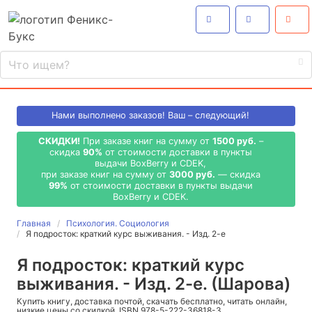
Нами выполнено
заказов! Ваш – следующий!
СКИДКИ!
При заказе книг на сумму от
1500 руб.
–
скидка
90%
от стоимости доставки в пункты
выдачи BoxBerry и CDEK,
при заказе книг на сумму от
3000 руб.
— скидка
99%
от стоимости доставки в пункты выдачи
BoxBerry и CDEK.
Главная
Психология. Социология
Я подросток: краткий курс выживания. - Изд. 2-е
Я подросток: краткий курс
выживания. - Изд. 2-е. (Шарова)
Купить книгу, доставка почтой, скачать бесплатно, читать онлайн,
низкие цены со скидкой, ISBN 978-5-222-36818-3