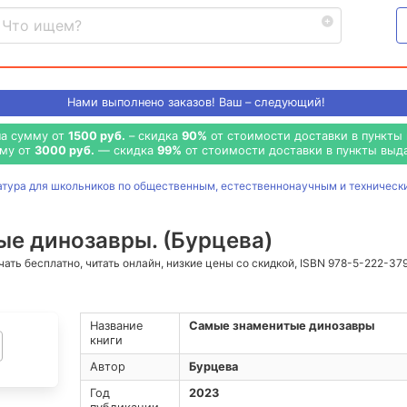
Нами выполнено
заказов! Ваш – следующий!
на сумму от
1500 руб.
– скидка
90%
от стоимости доставки в пункты 
мму от
3000 руб.
— скидка
99%
от стоимости доставки в пункты выда
атура для школьников по общественным, естественнонаучным и техническ
е динозавры. (Бурцева)
ачать бесплатно, читать онлайн, низкие цены со скидкой, ISBN 978-5-222-37
Название
Самые знаменитые динозавры
книги
Автор
Бурцева
Год
2023