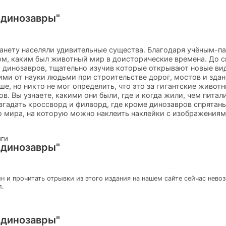
 динозавры"
анету населяли удивительные существа. Благодаря учёным-п
ом, каким был животный мир в доисторические времена. До с
 динозавров, тщательно изучив которые открывают новые ви
ми от науки людьми при строительстве дорог, мостов и здани
е, но никто не мог определить, что это за гигантские животн
. Вы узнаете, какими они были, где и когда жили, чем питали
гадать кроссворд и филворд, где кроме динозавров спрятаны
 мира, на которую можно наклеить наклейки с изображениям
иги
 динозавры"
н и прочитать отрывки из этого издания на нашем сайте сейчас нево
л.
 динозавры"