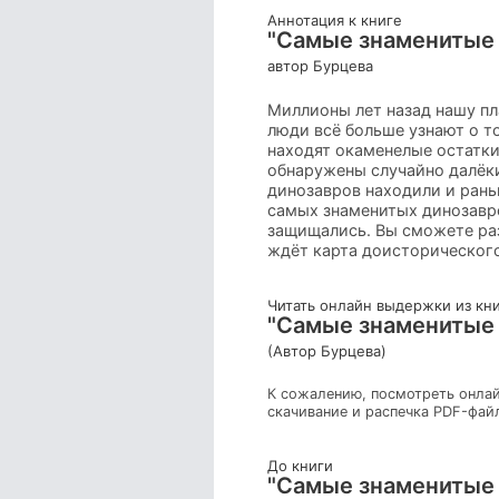
Аннотация к книге
"Самые знаменитые
автор Бурцева
Миллионы лет назад нашу пл
люди всё больше узнают о т
находят окаменелые остатки
обнаружены случайно далёки
динозавров находили и раньш
самых знаменитых динозавров
защищались. Вы сможете раз
ждёт карта доисторического
Читать онлайн выдержки из кн
"Самые знаменитые
(Автор Бурцева)
К сожалению, посмотреть онлай
скачивание и распечка PDF-фай
До книги
"Самые знаменитые