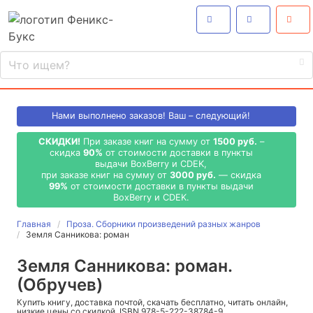
Нами выполнено
заказов! Ваш – следующий!
СКИДКИ!
При заказе книг на сумму от
1500 руб.
–
скидка
90%
от стоимости доставки в пункты
выдачи BoxBerry и CDEK,
при заказе книг на сумму от
3000 руб.
— скидка
99%
от стоимости доставки в пункты выдачи
BoxBerry и CDEK.
Главная
Проза. Сборники произведений разных жанров
Земля Санникова: роман
Земля Санникова: роман.
(Обручев)
Купить книгу, доставка почтой, скачать бесплатно, читать онлайн,
низкие цены со скидкой, ISBN 978-5-222-38784-9