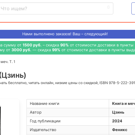
Нами выполнено
заказов! Ваш – следующий!
на сумму от
1500 руб.
– скидка
90%
от стоимости доставки в пункты 
мму от
3000 руб.
— скидка
99%
от стоимости доставки в пункты выда
меч. Т. 1
 (Цзинь)
ачать бесплатно, читать онлайн, низкие цены со скидкой, ISBN 978-5-222-39
Название книги
Книга и меч.
Автор
Цзинь
Год публикации
2024
Издательство
Феникс