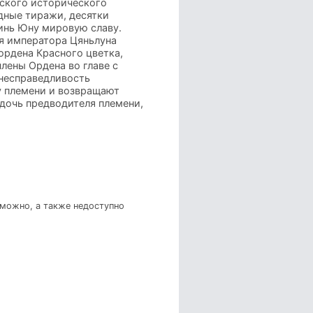
йского исторического
дные тиражи, десятки
зинь Юну мировую славу.
ия императора Цяньлуна
ордена Красного цветка,
лены Ордена во главе с
 несправедливость
у племени и возвращают
 дочь предводителя племени,
зможно, а также недоступно