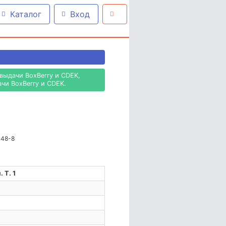
Каталог
Вход
выдачи BoxBerry и CDEK,
чи BoxBerry и CDEK.
148-8
 Т. 1