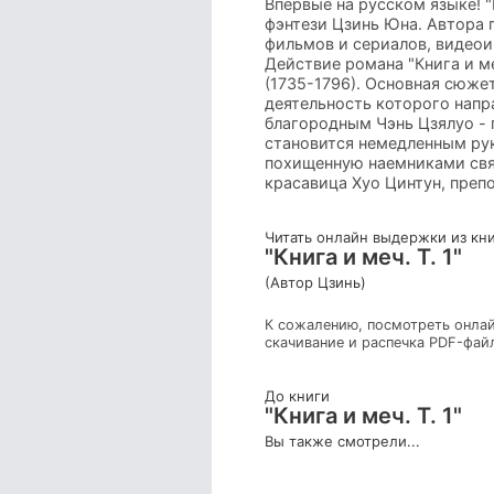
Впервые на русском языке! 
фэнтези Цзинь Юна. Автора 
фильмов и сериалов, видеои
Действие романа "Книга и м
(1735-1796). Основная сюже
деятельность которого напр
благородным Чэнь Цзялуо - 
становится немедленным ру
похищенную наемниками свящ
красавица Хуо Цинтун, преп
Читать онлайн выдержки из кн
"Книга и меч. Т. 1"
(Автор Цзинь)
К сожалению, посмотреть онлай
скачивание и распечка PDF-фай
До книги
"Книга и меч. Т. 1"
Вы также смотрели...