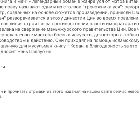
"Книга и меч" - легендарный роман в жанре уся от мэтра кита
по праву называют одним из столпов "треножника уся": рекор
гр, созданных на основе сюжетов произведений, принесли Ц
еч" разворачивается в эпоху династии Цин во время правлен
тная линия строится на противостоянии власти императора и 
авлена на свержение маньчжурского правительства Цин. Все ч
прославленные мастера боевых искусств, для которых любая
ководством к действию. Они приходят на помощь исламском
енную для мусульман книгу - Коран, в благодарность за это
односит Чэнь Цзялуо не
иги
н и прочитать отрывки из этого издания на нашем сайте сейчас нево
л.