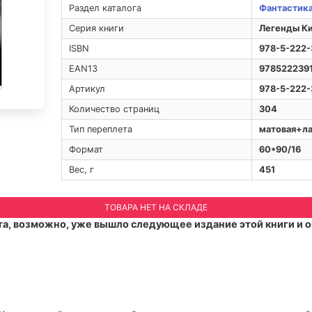
Раздел каталога
Фантастик
Серия книги
Легенды Ки
ISBN
978-5-222-
EAN13
978522239
Артикул
978-5-222-
Количество страниц
304
Тип переплета
матовая+л
Формат
60*90/16
Вес, г
451
ТОВАРА НЕТ НА СКЛАДЕ
а, возможно, уже вышло следующее издание этой книги и о