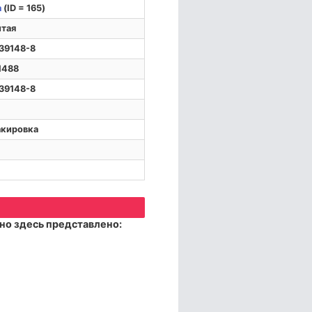
а
(ID = 165)
тая
39148-8
1488
39148-8
акировка
но здесь представлено: