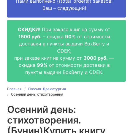
Нами выполнено
{{total_orders}}
заказов!
Ваш – следующий!
СКИДКИ!
При заказе книг на сумму от
1500 руб.
– скидка
90%
от стоимости
доставки в пункты выдачи BoxBerry и
CDEK,
при заказе книг на сумму от
3000 руб.
—
скидка
99%
от стоимости доставки в
пункты выдачи BoxBerry и CDEK.
Главная
Поэзия. Драматургия
Осенний день: стихотворения
Осенний день:
стихотворения.
(Бунин)
Купить книгу,