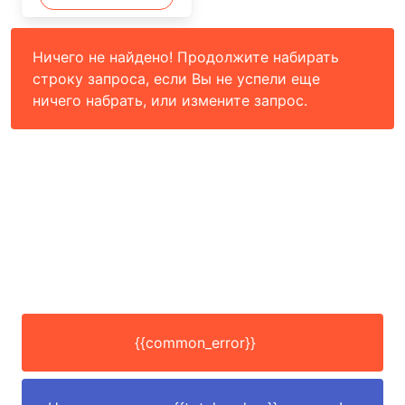
Ничего не найдено! Продолжите набирать
строку запроса, если Вы не успели еще
ничего набрать, или измените запрос.
{{common_error}}