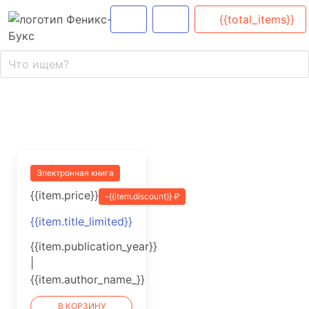
{{total_items}}
Электронная книга
{{item.price}}
-{{item.discount}} ₽
{{item.title_limited}}
{{item.publication_year}}
|
{{item.author_name_}}
В КОРЗИНУ