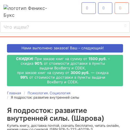
Нами выполнено
заказов! Ваш – следующий!
СКИДКИ!
При заказе книг на сумму от
1500 руб.
–
скидка
90%
от стоимости доставки в пункты
выдачи BoxBerry и CDEK,
при заказе книг на сумму от
3000 руб.
— скидка
99%
от стоимости доставки в пункты выдачи
BoxBerry и CDEK.
Главная
Психология. Социология
Я подросток: развитие внутренней силы
Я подросток: развитие
внутренней силы. (Шарова)
Купить книгу, доставка почтой, скачать бесплатно, читать онлайн,
низкие цены со скидкой, ISBN 978-5-222-40228-3