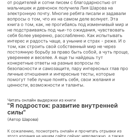
от родителей и сотни писем с благодарностью от
мальчишек и девчонок получила Лия Шарова на
электронную почту. Многие ребята писали и задавали
вопросы о том, что их на самом деле волнует. Эта
книга о том, как, не прогибаясь под изменчивый мир и
не подстраиваясь под чьи-то ожидания, чувствовать
себя более уверенно, расслабленно. Как испытывать
интерес и радость чаще, а уныние и страх - реже. И о
том, как строить свой собственный мир не через
постоянную борьбу за право быть собой, а чуть проще,
увереннее и веселее. А еще ты найдешь тут
конкретные ответы на разные вопросы по
безопасности и самозащите, пару интересных глав про
личные отношения и интересные тесты, которые
помогут тебе лучше понять себя, свои желания и
ценности, возможности и таланты.
Читать онлайн выдержки из книги
"Я подросток: развитие внутренней
силы"
(Автор Шарова)
К сожалению, посмотреть онлайн и прочитать отрывки из
этого издания на нашем сайте сейчас невозможно, а также