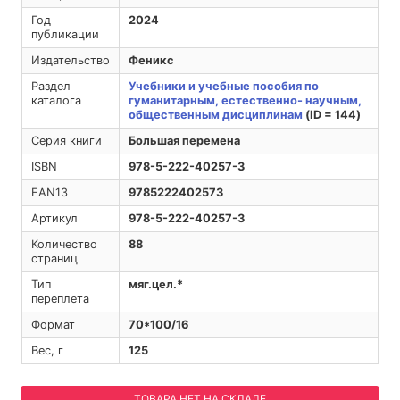
Год
2024
публикации
Издательство
Феникс
Раздел
Учебники и учебные пособия по
каталога
гуманитарным, естественно- научным,
общественным дисциплинам
(ID = 144)
Серия книги
Большая перемена
ISBN
978-5-222-40257-3
EAN13
9785222402573
Артикул
978-5-222-40257-3
Количество
88
страниц
Тип
мяг.цел.*
переплета
Формат
70*100/16
Вес, г
125
ТОВАРА НЕТ НА СКЛАДЕ