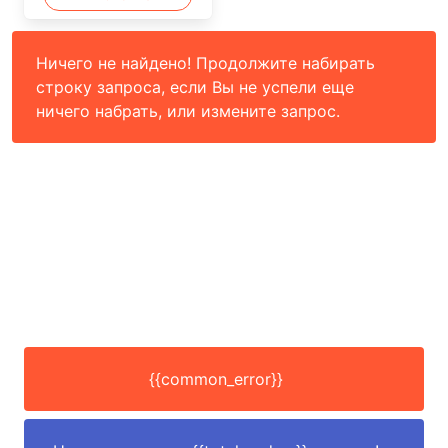
Ничего не найдено! Продолжите набирать
строку запроса, если Вы не успели еще
ничего набрать, или измените запрос.
{{common_error}}