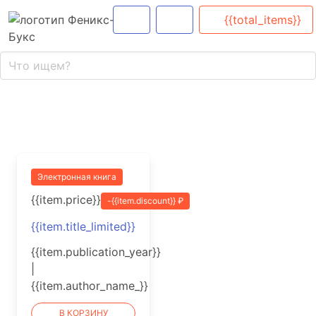
{{total_items}}
Электронная книга
{{item.price}}
-{{item.discount}} ₽
{{item.title_limited}}
{{item.publication_year}}
|
{{item.author_name_}}
В КОРЗИНУ