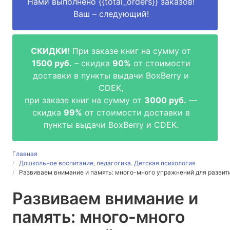
Нами выполнено
{{total_orders}}
заказов!
Ваш – следующий!
СКИДКИ!
При заказе книг на сумму от
1500 руб.
– скидка
90%
от стоимости
доставки в пункты выдачи BoxBerry и
CDEK,
при заказе книг на сумму от
3000 руб.
—
скидка
99%
от стоимости доставки в
пункты выдачи BoxBerry и CDEK.
Главная
Дошкольное воспитание, педагогика. Детская психология
Развиваем внимание и память: много-много упражнений для разви
Развиваем внимание и
память: много-много