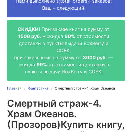
Нами выполнено
{{total_orders}}
заказов!
Ваш – следующий!
СКИДКИ!
При заказе книг на сумму от
1500 руб.
– скидка
90%
от стоимости
доставки в пункты выдачи BoxBerry и
CDEK,
при заказе книг на сумму от
3000 руб.
—
скидка
99%
от стоимости доставки в
пункты выдачи BoxBerry и CDEK.
Главная
Фантастика
Смертный страж-4. Храм Океанов
Смертный страж-4.
Храм Океанов.
(Прозоров)
Купить книгу,