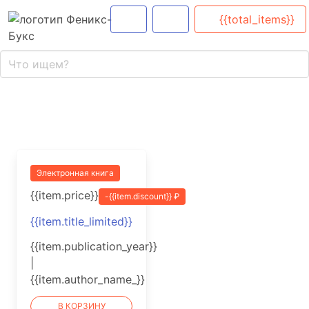
{{total_items}}
Электронная книга
{{item.price}}
-{{item.discount}} ₽
{{item.title_limited}}
{{item.publication_year}}
|
{{item.author_name_}}
В КОРЗИНУ