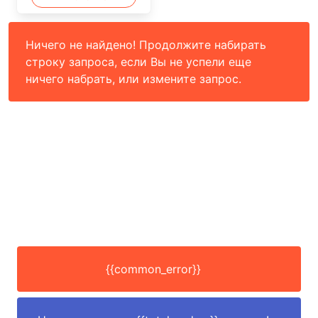
Ничего не найдено! Продолжите набирать
строку запроса, если Вы не успели еще
ничего набрать, или измените запрос.
{{common_error}}