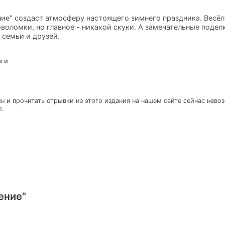
ие" создаст атмосферу настоящего зимнего праздника. Весёл
оволомки, но главное - никакой скуки. А замечательные поде
семьи и друзей.
иги
н и прочитать отрывки из этого издания на нашем сайте сейчас нево
л.
ение"