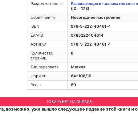
Раздел каталога
Развивающая и познавательная 
(ID = 173)
Серия книги
Новогоднее настроение
ISBN
978-5-222-40461-4
EAN13
9785222404614
Артикул
978-5-222-40461-4
Количество
8
страниц
Тип переплета
Мягкая
Формат
84*108/16
Вес, г
80
ТОВАРА НЕТ НА СКЛАДЕ
а, возможно, уже вышло следующее издание этой книги и о