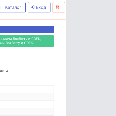
Каталог
Вход
выдачи BoxBerry и CDEK,
чи BoxBerry и CDEK.
0461-4