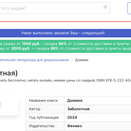
Нами выполнено
заказов! Ваш – следующий!
на сумму от
1500 руб.
– скидка
90%
от стоимости доставки в пункты 
мму от
3000 руб.
— скидка
99%
от стоимости доставки в пункты выда
ательная литература для дошкольников
Домики
тная)
ачать бесплатно, читать онлайн, низкие цены со скидкой, ISBN 978-5-222-4
Название книги
Домики
Автор
Заболотная
Год публикации
2024
Издательство
Феникс