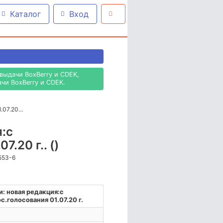
Каталог
Вход
выдачи BoxBerry и CDEK,
чи BoxBerry и CDEK.
1.07.20…
:с
.20 г.. ()
0553-6
: новая редакция:с
.голосования 01.07.20 г.