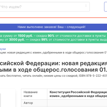
Нами выполнено
заказов! Ваш – следующий!
на сумму от
1500 руб.
– скидка
90%
от стоимости доставки в пункты 
мму от
3000 руб.
— скидка
99%
от стоимости доставки в пункты выда
ауки
ции: новая редакция:с измен.,одобренными в ходе общерос.голосования 0
сийской Федерации: новая редакция
ми в ходе общерос.голосования 01.07
ачать бесплатно, читать онлайн, низкие цены со скидкой, ISBN 978-5-222-4
Название
Конституция Российской Федерации
книги
измен.,одобренными в ходе общерос
Автор