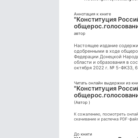
Аннотация к книге
"Конституция Росси
общерос.голосования
автор
Настоящее издание содержит
одобренными в ходе общерос
Федерации Донецкой Народн
области и образования в со
октября 2022 г. № 5-ФКЗЗ, 6
Читать онлайн выдержки из кн
"Конституция Росси
общерос.голосования
(Автор )
К сожалению, посмотреть онлай
скачивание и распечка PDF-фай
До книги