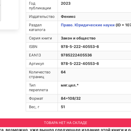
Год
2023
публикации
Издательство
Феникс
Раздел
Право. Юридические науки
(ID = 10
каталога
Серия книги
Закон и общество
ISBN
978-5-222-40553-6
EAN13
9785222405536
Артикул
978-5-222-40553-6
Количество
64
страниц
Тип
мяг.цел.*
переплета
Формат
84*108/32
Вес, г
51
ТОВАРА НЕТ НА СКЛАДЕ
а, возможно, уже вышло следующее издание этой книги и о