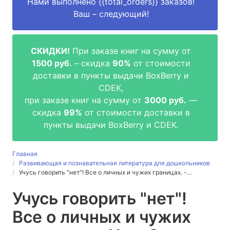
Нами выполнено
{{total_orders}}
заказов!
Ваш – следующий!
СКИДКИ!
При заказе книг на сумму от
1500 руб.
– скидка
90%
от стоимости
доставки в пункты выдачи BoxBerry и
CDEK,
при заказе книг на сумму от
3000 руб.
—
скидка
99%
от стоимости доставки в
пункты выдачи BoxBerry и CDEK.
Главная
Развивающая и познавательная литература для дошкольников
Учусь говорить "нет"! Все о личных и чужих границах. -…
Учусь говорить "нет"!
Все о личных и чужих