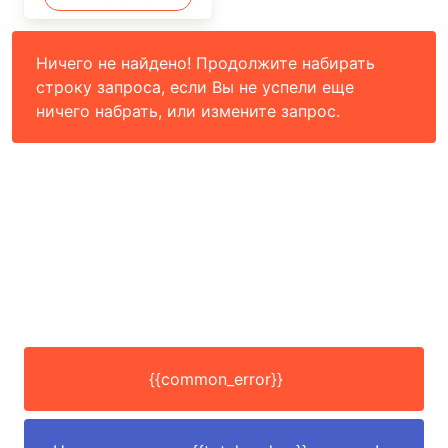
Ничего не найдено! Продолжите набирать
строку запроса, если Вы не успели еще
ничего набрать, или измените запрос.
{{common_error}}