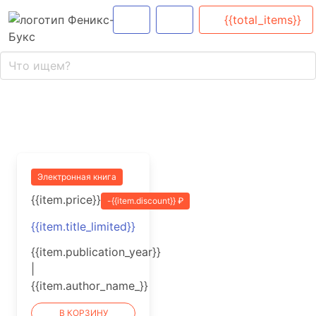
{{total_items}}
Электронная книга
{{item.price}}
-{{item.discount}} ₽
{{item.title_limited}}
{{item.publication_year}}
|
{{item.author_name_}}
В КОРЗИНУ