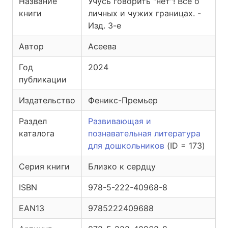
Название
Учусь говорить "нет"! Все о
книги
личных и чужих границах. -
Изд. 3-е
Автор
Асеева
Год
2024
публикации
Издательство
Феникс-Премьер
Раздел
Развивающая и
каталога
познавательная литература
для дошкольников
(ID = 173)
Серия книги
Близко к сердцу
ISBN
978-5-222-40968-8
EAN13
9785222409688