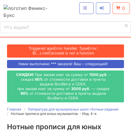
0
Triggered ajaxError handler. TypeError:
$(...).owlCarousel is not a function
Нами выполнено
***
заказов! Ваш – следующий!
СКИДКИ!
При заказе книг на сумму от
1500 руб.
–
скидка
90%
от стоимости доставки в пункты
выдачи BoxBerry и CDEK,
при заказе книг на сумму от
3000 руб.
— скидка
99%
от стоимости доставки в пункты выдачи
BoxBerry и CDEK.
Главная
Литература для музыкальных школ. Нотные издания
Нотные прописи для юных музыкантов. - Изд. 4-е
Нотные прописи для юных