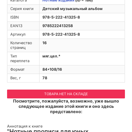
каталога
Нотные издания
(ID = 186)
Серия книги
Детский музыкальный альбом
ISBN
978-5-222-41325-8
EAN13
9785222413258
Артикул
978-5-222-41325-8
Количество
16
страниц
Тип
мяг.цел.*
переплета
Формат
84*108/16
Вес, г
78
ТОВАРА НЕТ НА СКЛАДЕ
Посмотрите, пожалуйста, возможно, уже вышло
следующее издание этой книги и оно здесь
представлено:
Аннотация к книге
"Нотные прописи для юных