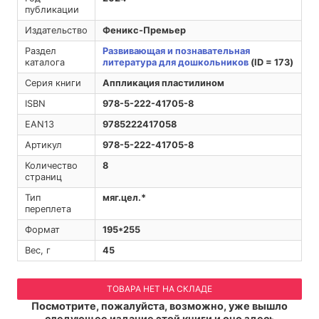
публикации
Издательство
Феникс-Премьер
Раздел
Развивающая и познавательная
каталога
литература для дошкольников
(ID = 173)
Серия книги
Аппликация пластилином
ISBN
978-5-222-41705-8
EAN13
9785222417058
Артикул
978-5-222-41705-8
Количество
8
страниц
Тип
мяг.цел.*
переплета
Формат
195*255
Вес, г
45
ТОВАРА НЕТ НА СКЛАДЕ
Посмотрите, пожалуйста, возможно, уже вышло
следующее издание этой книги и оно здесь