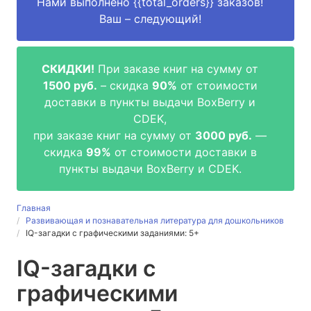
Нами выполнено
{{total_orders}}
заказов!
Ваш – следующий!
СКИДКИ!
При заказе книг на сумму от
1500 руб.
– скидка
90%
от стоимости
доставки в пункты выдачи BoxBerry и
CDEK,
при заказе книг на сумму от
3000 руб.
—
скидка
99%
от стоимости доставки в
пункты выдачи BoxBerry и CDEK.
Главная
Развивающая и познавательная литература для дошкольников
IQ-загадки с графическими заданиями: 5+
IQ-загадки с
графическими