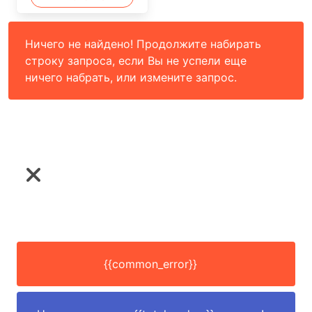
Ничего не найдено! Продолжите набирать
строку запроса, если Вы не успели еще
ничего набрать, или измените запрос.
{{common_error}}