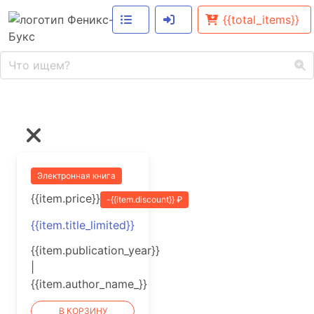
{{total_items}}
Электронная книга
{{item.price}}
-{{item.discount}} ₽
{{item.title_limited}}
{{item.publication_year}}
|
{{item.author_name_}}
В КОРЗИНУ