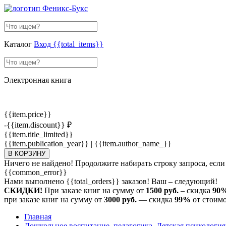
Каталог
Вход
{{total_items}}
Электронная книга
{{item.price}}
-{{item.discount}} ₽
{{item.title_limited}}
{{item.publication_year}} | {{item.author_name_}}
В КОРЗИНУ
Ничего не найдено! Продолжите набирать строку запроса, если
{{common_error}}
Нами выполнено
{{total_orders}}
заказов! Ваш – следующий!
СКИДКИ!
При заказе книг на сумму от
1500 руб.
– скидка
90
при заказе книг на сумму от
3000 руб.
— скидка
99%
от стоимо
Главная
Дошкольное воспитание, педагогика. Детская психология