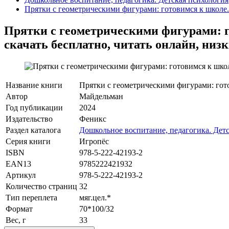
Прятки с геометрическими фигурами: готовимся к школе. 
Прятки с геометрическими фигурами: го
скачать бесплатно, читать онлайн, низк
Название книги
Прятки с геометрическими фигурами: готов
Автор
Майдельман
Год публикации
2024
Издательство
Феникс
Раздел каталога
Дошкольное воспитание, педагогика. Дет
Серия книги
Игропёс
ISBN
978-5-222-42193-2
EAN13
9785222421932
Артикул
978-5-222-42193-2
Количество страниц
32
Тип переплета
мяг.цел.*
Формат
70*100/32
Вес, г
33