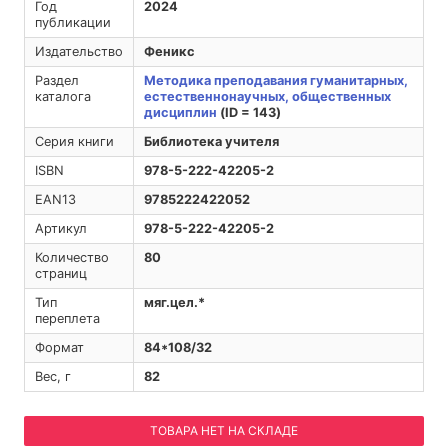
Год
2024
публикации
Издательство
Феникс
Раздел
Методика преподавания гуманитарных,
каталога
естественнонаучных, общественных
дисциплин
(ID = 143)
Серия книги
Библиотека учителя
ISBN
978-5-222-42205-2
EAN13
9785222422052
Артикул
978-5-222-42205-2
Количество
80
страниц
Тип
мяг.цел.*
переплета
Формат
84*108/32
Вес, г
82
ТОВАРА НЕТ НА СКЛАДЕ