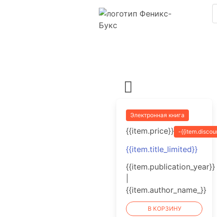
Электронная книга
{{item.price}}
-{{item.discou
{{item.title_limited}}
{{item.publication_year}}
|
{{item.author_name_}}
В КОРЗИНУ