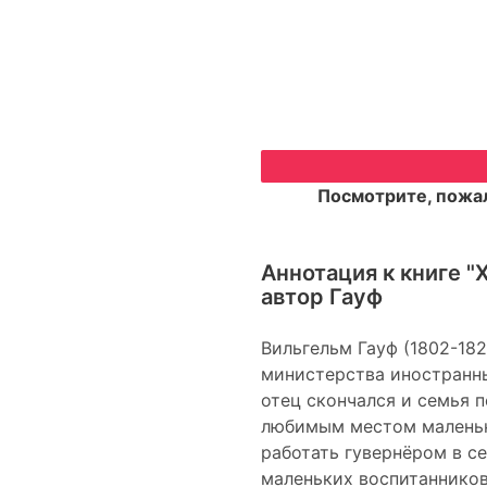
Посмотрите, пожал
Аннотация к книге
"Х
автор Гауф
Вильгельм Гауф (1802-18
министерства иностранных
отец скончался и семья п
любимым местом маленько
работать гувернёром в с
маленьких воспитанников