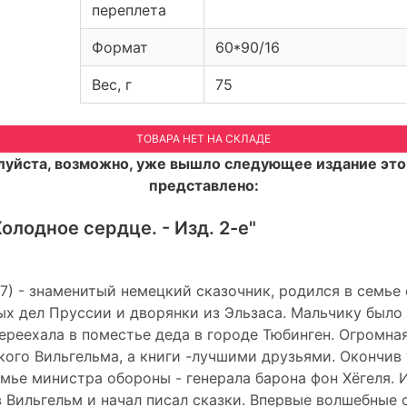
переплета
Формат
60*90/16
Вес, г
75
ТОВАРА НЕТ НА СКЛАДЕ
уйста, возможно, уже вышло следующее издание этой
представлено:
олодное сердце. - Изд. 2-е"
27) - знаменитый немецкий сказочник, родился в семье
 дел Пруссии и дворянки из Эльзаса. Мальчику было в
ереехала в поместье деда в городе Тюбинген. Огромна
го Вильгельма, а книги -лучшими друзьями. Окончив у
емье министра обороны - генерала барона фон Хёгеля. 
 Вильгельм и начал писал сказки. Впервые волшебные с