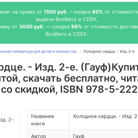
книг на сумму от
1500 руб.
– скидка
90%
от стоимости
выдачи BoxBerry и CDEK,
сумму от
3000 руб.
— скидка
99%
от стоимости достав
BoxBerry и CDEK.
енная литература для детей и юношества
Холодное сердце. - Изд. 2-е
дце. - Изд. 2-е. (Гауф)
Купит
той, скачать бесплатно, чит
 со скидкой, ISBN 978-5-22
Название
Холодное сердце. - Изд. 2
книги
Автор
Гауф