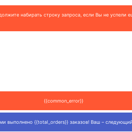
должите набирать строку запроса, если Вы не успели е
{{common_error}}
ми выполнено
{{total_orders}}
заказов! Ваш – следующий