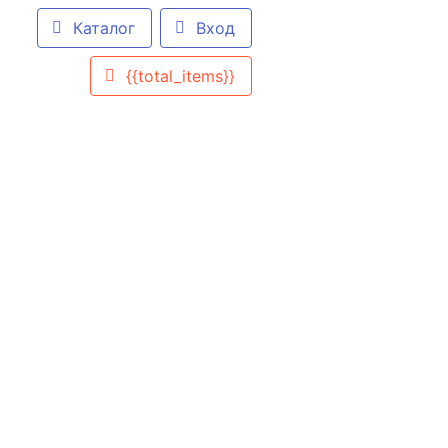
Каталог
Вход
{{total_items}}