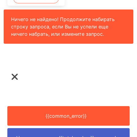
Ничего не найдено! Продолжите набирать
строку запроса, если Вы не успели еще
ничего набрать, или измените запрос.
{{common_error}}