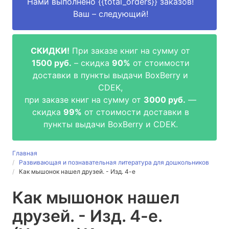
Нами выполнено
{{total_orders}}
заказов!
Ваш – следующий!
СКИДКИ!
При заказе книг на сумму от
1500 руб.
– скидка
90%
от стоимости
доставки в пункты выдачи BoxBerry и
CDEK,
при заказе книг на сумму от
3000 руб.
—
скидка
99%
от стоимости доставки в
пункты выдачи BoxBerry и CDEK.
Главная
Развивающая и познавательная литература для дошкольников
Как мышонок нашел друзей. - Изд. 4-е
Как мышонок нашел
друзей. - Изд. 4-е.