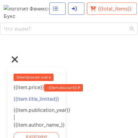
{{total_items}}
Электронная книга
{{item.price}}
-{{item.discount}} ₽
{{item.title_limited}}
{{item.publication_year}}
|
{{item.author_name_}}
В КОРЗИНУ