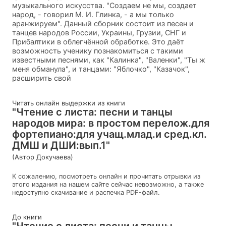
музыкального искусства. "Создаем не мы, создает
народ, - говорил М. И. Глинка, - а мы только
аранжируем". Данный сборник состоит из песен и
танцев народов России, Украины, Грузии, СНГ и
Прибалтики в облегчённой обработке. Это даёт
возможность ученику познакомиться с такими
известными песнями, как "Калинка", "Валенки", "Ты ж
меня обманула", и танцами: "Яблочко", "Казачок",
расширить свой
Читать онлайн выдержки из книги
"Чтение с листа: песни и танцы
народов мира: в простом перелож.для
фортепиано:для учащ.млад.и сред.кл.
ДМШ и ДШИ:вып.1"
(Автор Докучаева)
К сожалению, посмотреть онлайн и прочитать отрывки из
этого издания на нашем сайте сейчас невозможно, а также
недоступно скачивание и распечка PDF-файл.
До книги
"Чтение с листа: песни и танцы