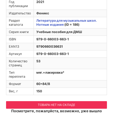
Год
2021
публикации
Издательство
Феникс
Раздел
Литература для музыкальных школ.
каталога
Нотные издания
(ID = 186)
Серия книги
Учебные пособия для ДМШ
ISBN
979-0-66003-663-1
EAN13
9790660036631
Артикул
979-0-66003-663-1
Количество
53
страниц
Тип
мяг.+лакировка*
переплета
Формат
60*84/8
Вес, г
150
ТОВАРА НЕТ НА СКЛАДЕ
Посмотрите, пожалуйста, возможно, уже вышло