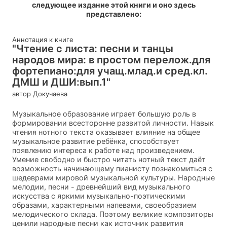
следующее издание этой книги и оно здесь
представлено:
Аннотация к книге
"Чтение с листа: песни и танцы
народов мира: в простом перелож.для
фортепиано:для учащ.млад.и сред.кл.
ДМШ и ДШИ:вып.1"
автор Докучаева
Музыкальное образование играет большую роль в
формировании всесторонне развитой личности. Навык
чтения нотного текста оказывает влияние на общее
музыкальное развитие ребёнка, способствует
появлению интереса к работе над произведением.
Умение свободно и быстро читать нотный текст даёт
возможность начинающему пианисту познакомиться с
шедеврами мировой музыкальной культуры. Народные
мелодии, песни - древнейший вид музыкального
искусства с яркими музыкально-поэтическими
образами, характерными напевами, своеобразием
мелодического склада. Поэтому великие композиторы
ценили народные песни как источник развития