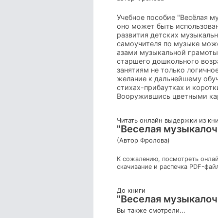
Учебное пособие "Весёлая м
оно может быть использован
развития детских музыкальны
самоучителя по музыке мож
азами музыкальной грамоты.
старшего дошкольного возр
занятиям не только логично
желание к дальнейшему обу
стихах-прибаутках и коротк
Вооружившись цветными кар
Читать онлайн выдержки из кн
"Веселая музыкалочка
(Автор Фролова)
К сожалению, посмотреть онлай
скачивание и распечка PDF-фай
До книги
"Веселая музыкалочка
Вы также смотрели...