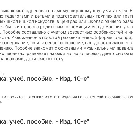
узыкалочка" адресовано самому широкому кругу читателей. В
о педагогами и детьми в подготовительных группах или гру
х школ и школ искусств, в центрах или школах раннего разви
ет быть интересно родителям, стремящимся в домашних усло
 Пособие составлено с учетом возрастных особенностей и ин
аста. Изложенное в простой развлекательной форме, оно пр
е содержание, но и веселое наполнение, всегда оставляющее 
чению. Пособие знакомит с основными музыкальными правил
их песенках, развивает навыки нотного письма, дает основы 
андашами, дети смогут полу
иги
: учеб. пособие. - Изд. 10-е"
н и прочитать отрывки из этого издания на нашем сайте сейчас нево
л.
: учеб. пособие. - Изд. 10-е"