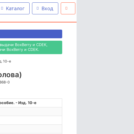
Каталог
Вход
выдачи BoxBerry и CDEK,
чи BoxBerry и CDEK.
. 10-е
олова)
-868-0
собие. - Изд. 10-е