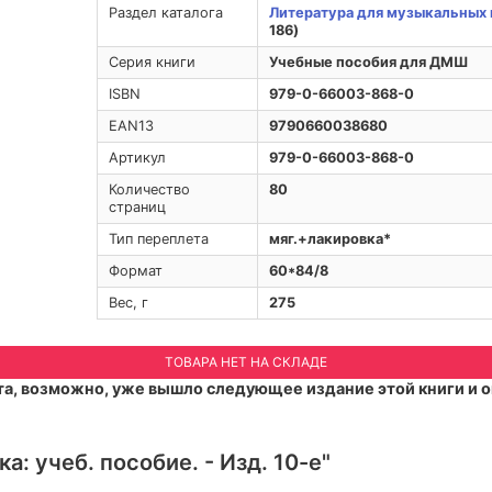
Раздел каталога
Литература для музыкальных 
186)
Серия книги
Учебные пособия для ДМШ
ISBN
979-0-66003-868-0
EAN13
9790660038680
Артикул
979-0-66003-868-0
Количество
80
страниц
Тип переплета
мяг.+лакировка*
Формат
60*84/8
Вес, г
275
ТОВАРА НЕТ НА СКЛАДЕ
а, возможно, уже вышло следующее издание этой книги и о
: учеб. пособие. - Изд. 10-е"