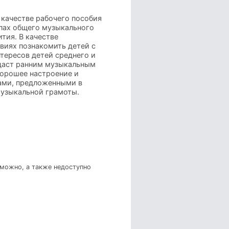
 качестве рабочего пособия
ппах общего музыкального
тия. В качестве
виях познакомить детей с
тересов детей среднего и
идаст ранним музыкальным
хорошее настроение и
ами, предложенными в
музыкальной грамоты.
зможно, а также недоступно