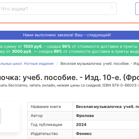
Нами выполнено
заказов! Ваш – следующий!
на сумму от
1500 руб.
– скидка
90%
от стоимости доставки в пункты 
мму от
3000 руб.
— скидка
99%
от стоимости доставки в пункты выда
альных школ. Нотные издания
Веселая музыкалочка: учеб. пособие. - Изд
чка: учеб. пособие. - Изд. 10-е. (Фр
ачать бесплатно, читать онлайн, низкие цены со скидкой, ISBN 979-0-66003
Название книги
Веселая музыкалочка: учеб. по
Автор
Фролова
Год публикации
2024
Издательство
Феникс