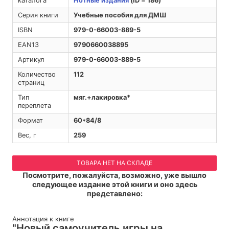
каталога
Нотные издания
(ID = 186)
Серия книги
Учебные пособия для ДМШ
ISBN
979-0-66003-889-5
EAN13
9790660038895
Артикул
979-0-66003-889-5
Количество
112
страниц
Тип
мяг.+лакировка*
переплета
Формат
60*84/8
Вес, г
259
ТОВАРА НЕТ НА СКЛАДЕ
Посмотрите, пожалуйста, возможно, уже вышло
следующее издание этой книги и оно здесь
представлено:
Аннотация к книге
"Новый самоучитель игры на