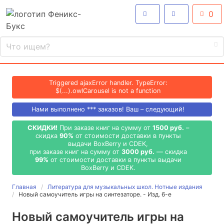
0
Triggered ajaxError handler. TypeError:
$(...).owlCarousel is not a function
Нами выполнено
***
заказов! Ваш – следующий!
СКИДКИ!
При заказе книг на сумму от
1500 руб.
–
скидка
90%
от стоимости доставки в пункты
выдачи BoxBerry и CDEK,
при заказе книг на сумму от
3000 руб.
— скидка
99%
от стоимости доставки в пункты выдачи
BoxBerry и CDEK.
Главная
Литература для музыкальных школ. Нотные издания
Новый самоучитель игры на синтезаторе. - Изд. 6-е
Новый самоучитель игры на