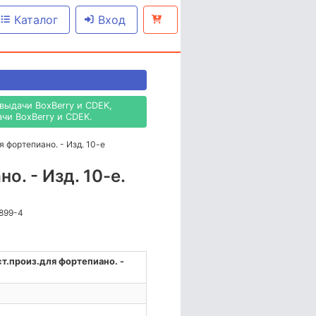
Каталог
Вход
выдачи BoxBerry и CDEK,
чи BoxBerry и CDEK.
 фортепиано. - Изд. 10-е
. - Изд. 10-е.
-899-4
.произ.для фортепиано. -