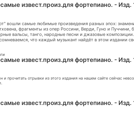
амые извест.произ.для фортепиано. - Изд. 
рт" вошли самые любимые произведения разных эпох: знамен
тховена, фрагменты из опер Россини, Верди, Гуно и Пуччини, 
ярные вальсы, танго, народные песни и джазовые композиции
сомневаемся, что каждый музыкант найдёт в этом издании с
иги
амые извест.произ.для фортепиано. - Изд. 
н и прочитать отрывки из этого издания на нашем сайте сейчас нево
л.
амые извест.произ.для фортепиано. - Изд. 