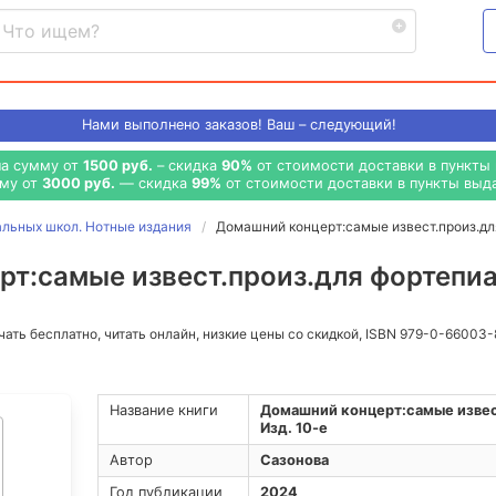
Нами выполнено
заказов! Ваш – следующий!
на сумму от
1500 руб.
– скидка
90%
от стоимости доставки в пункты 
мму от
3000 руб.
— скидка
99%
от стоимости доставки в пункты выда
альных школ. Нотные издания
Домашний концерт:самые извест.произ.для
т:самые извест.произ.для фортепиано
ачать бесплатно, читать онлайн, низкие цены со скидкой, ISBN 979-0-66003
Название книги
Домашний концерт:самые извест
Изд. 10-е
Автор
Сазонова
Год публикации
2024