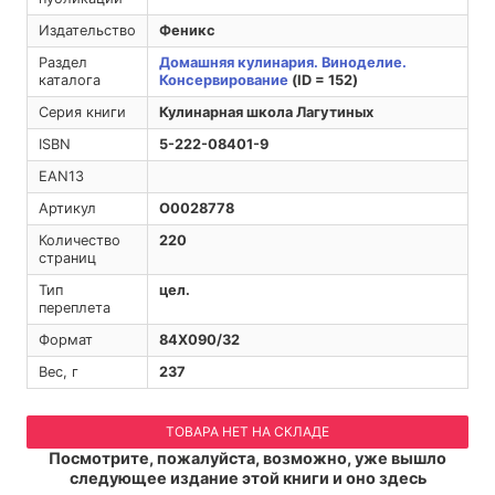
Издательство
Феникс
Раздел
Домашняя кулинария. Виноделие.
каталога
Консервирование
(ID = 152)
Серия книги
Кулинарная школа Лагутиных
ISBN
5-222-08401-9
EAN13
Артикул
O0028778
Количество
220
страниц
Тип
цел.
переплета
Формат
84Х090/32
Вес, г
237
ТОВАРА НЕТ НА СКЛАДЕ
Посмотрите, пожалуйста, возможно, уже вышло
следующее издание этой книги и оно здесь