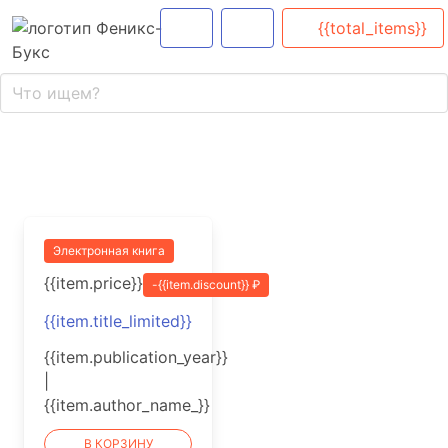
{{total_items}}
Электронная книга
{{item.price}}
-{{item.discount}} ₽
{{item.title_limited}}
{{item.publication_year}}
|
{{item.author_name_}}
В КОРЗИНУ