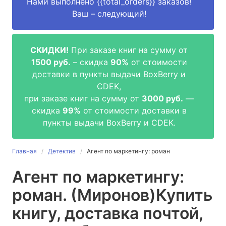
Нами выполнено
{{total_orders}}
заказов!
Ваш – следующий!
СКИДКИ!
При заказе книг на сумму от
1500 руб.
– скидка
90%
от стоимости
доставки в пункты выдачи BoxBerry и
CDEK,
при заказе книг на сумму от
3000 руб.
—
скидка
99%
от стоимости доставки в
пункты выдачи BoxBerry и CDEK.
Главная
Детектив
Агент по маркетингу: роман
Агент по маркетингу:
роман. (Миронов)
Купить
книгу, доставка почтой,