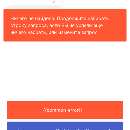
Ничего не найдено! Продолжите набирать
строку запроса, если Вы не успели еще
ничего набрать, или измените запрос.
{{common_error}}