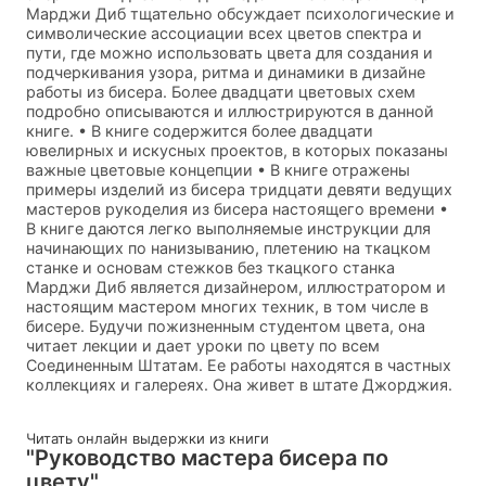
Марджи Диб тщательно обсуждает психологические и
символические ассоциации всех цветов спектра и
пути, где можно использовать цвета для создания и
подчеркивания узора, ритма и динамики в дизайне
работы из бисера. Более двадцати цветовых схем
подробно описываются и иллюстрируются в данной
книге. • В книге содержится более двадцати
ювелирных и искусных проектов, в которых показаны
важные цветовые концепции • В книге отражены
примеры изделий из бисера тридцати девяти ведущих
мастеров рукоделия из бисера настоящего времени •
В книге даются легко выполняемые инструкции для
начинающих по нанизыванию, плетению на ткацком
станке и основам стежков без ткацкого станка
Марджи Диб является дизайнером, иллюстратором и
настоящим мастером многих техник, в том числе в
бисере. Будучи пожизненным студентом цвета, она
читает лекции и дает уроки по цвету по всем
Соединенным Штатам. Ее работы находятся в частных
коллекциях и галереях. Она живет в штате Джорджия.
Читать онлайн выдержки из книги
"Руководство мастера бисера по
цвету"