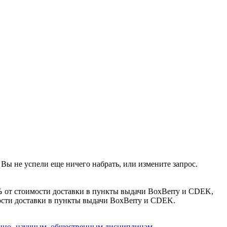
 Вы не успели еще ничего набрать, или измените запрос.
%
от стоимости доставки в пункты выдачи BoxBerry и CDEK,
сти доставки в пункты выдачи BoxBerry и CDEK.
енно- научным, общественным дисциплинам