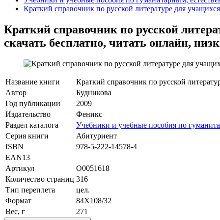
Краткий справочник по русской литературе для учащихся
Краткий справочник по русской литерат
скачать бесплатно, читать онлайн, низк
Название книги
Краткий справочник по русской литерату
Автор
Будникова
Год публикации
2009
Издательство
Феникс
Раздел каталога
Учебники и учебные пособия по гуманит
Серия книги
Абитуриент
ISBN
978-5-222-14578-4
EAN13
Артикул
O0051618
Количество страниц
316
Тип переплета
цел.
Формат
84Х108/32
Вес, г
271