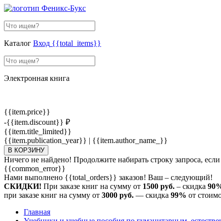
Каталог
Вход
{{total_items}}
Электронная книга
{{item.price}}
-{{item.discount}} ₽
{{item.title_limited}}
{{item.publication_year}} | {{item.author_name_}}
В КОРЗИНУ
Ничего не найдено! Продолжите набирать строку запроса, если
{{common_error}}
Нами выполнено
{{total_orders}}
заказов! Ваш – следующий!
СКИДКИ!
При заказе книг на сумму от
1500 руб.
– скидка
90
при заказе книг на сумму от
3000 руб.
— скидка
99%
от стоимо
Главная
Учебники и учебные пособия по гуманитарным, естеств