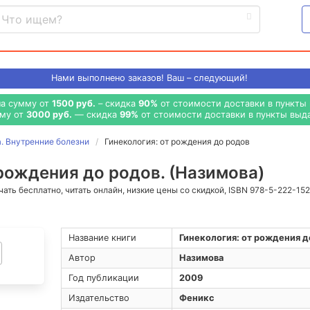
Нами выполнено
заказов! Ваш – следующий!
на сумму от
1500 руб.
– скидка
90%
от стоимости доставки в пункты 
мму от
3000 руб.
— скидка
99%
от стоимости доставки в пункты выда
. Внутренние болезни
Гинекология: от рождения до родов
 рождения до родов. (Назимова)
ачать бесплатно, читать онлайн, низкие цены со скидкой, ISBN 978-5-222-15
Название книги
Гинекология: от рождения д
Автор
Назимова
Год публикации
2009
Издательство
Феникс