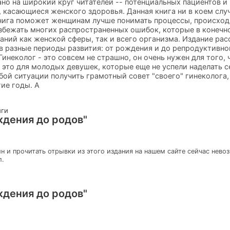
но на широкий круг читателей -- потенциальных пациентов и
, касающиеся женского здоровья. Данная книга ни в коем слу
Книга поможет женщинам лучше понимать процессы, происход
избежать многих распространенных ошибок, которые в конечн
аний как женской сферы, так и всего организма. Издание ра
 разные периоды развития: от рождения и до репродуктивно
инеколог - это совсем не страшно, он очень нужен для того,
 это для молодых девушек, которые еще не успели наделать с
бой ситуации получить грамотный совет "своего" гинеколога,
ие годы. А
иги
ждения до родов"
н и прочитать отрывки из этого издания на нашем сайте сейчас нево
л.
ждения до родов"