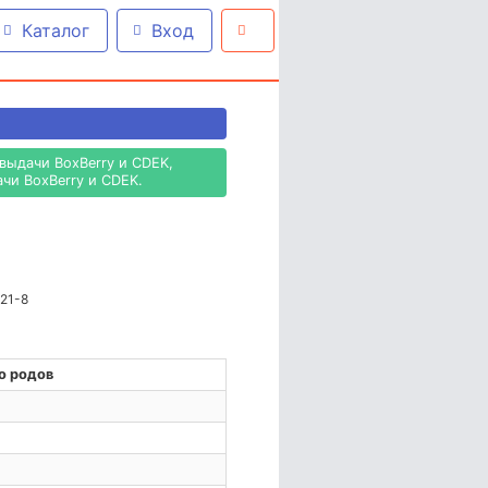
Каталог
Вход
выдачи BoxBerry и CDEK,
чи BoxBerry и CDEK.
221-8
о родов