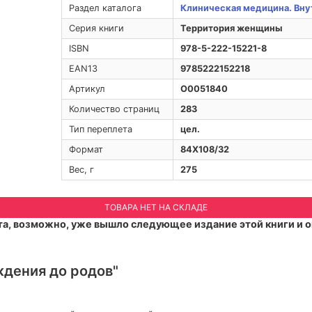
Раздел каталога
Клиническая медицина. Вну
Серия книги
Территория женщины
ISBN
978-5-222-15221-8
EAN13
9785222152218
Артикул
O0051840
Количество страниц
283
Тип переплета
цел.
Формат
84Х108/32
Вес, г
275
ТОВАРА НЕТ НА СКЛАДЕ
а, возможно, уже вышло следующее издание этой книги и о
ждения до родов"