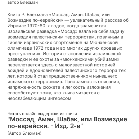
автор Блехман
Книга Р. Блехмана «Моссад. Аман. Шабак, или
Возмездие по-еврейски» — увлекательный рассказ об
Израиле 1970-80-х годов, когда знаменитая
израильская разведка «Мосад» взяла на себя задачу
возмездия палестинским террористам, повинным в
гибели израильских спортсменов на Мюнхенской
олимпиаде 1972 года и во многих других кровавых
преступлениях. История становления израильской
разведки и ее охоты за «мюнхенскими убийцами»
переплетается здесь с малоизвестной историей
вождей и вдохновителей палестинского террора тех
лет, который стал предшественником нынешнего
исламского терроризма. Панорамность описания,
напряженность сюжета и легкость изложения
способствуют тому, что книга читается с
неослабевающим интересом.
Читать онлайн выдержки из книги
"Моссад, Аман, Шабак, или Возмездие
по-еврейски. - Изд. 2-е"
(Автор Блехман)