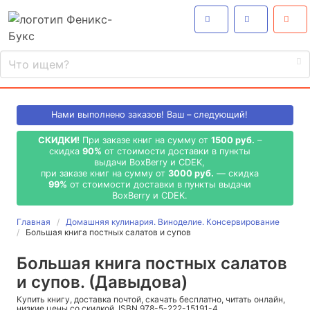
Нами выполнено
заказов! Ваш – следующий!
СКИДКИ!
При заказе книг на сумму от
1500 руб.
–
скидка
90%
от стоимости доставки в пункты
выдачи BoxBerry и CDEK,
при заказе книг на сумму от
3000 руб.
— скидка
99%
от стоимости доставки в пункты выдачи
BoxBerry и CDEK.
Главная
Домашняя кулинария. Виноделие. Консервирование
Большая книга постных салатов и супов
Большая книга постных салатов
и супов. (Давыдова)
Купить книгу, доставка почтой, скачать бесплатно, читать онлайн,
низкие цены со скидкой, ISBN 978-5-222-15191-4