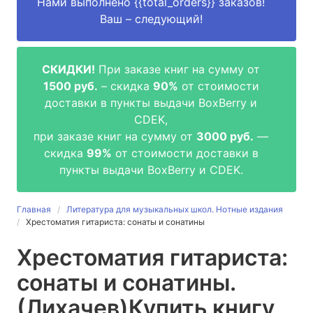
Нами выполнено
{{total_orders}}
заказов!
Ваш – следующий!
СКИДКИ!
При заказе книг на сумму от
1500 руб.
– скидка
90%
от стоимости
доставки в пункты выдачи BoxBerry и
CDEK,
при заказе книг на сумму от
3000 руб.
—
скидка
99%
от стоимости доставки в
пункты выдачи BoxBerry и CDEK.
Главная
Литература для музыкальных школ. Нотные издания
Хрестоматия гитариста: сонаты и сонатины
Хрестоматия гитариста:
сонаты и сонатины.
(Лихачев)
Купить книгу,