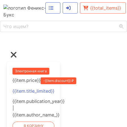
{{total_items}}
Электронная книга
{{item.price}}
-{{item.discount}} ₽
{{item.title_limited}}
{{item.publication_year}}
|
{{item.author_name_}}
В КОРЗИНУ