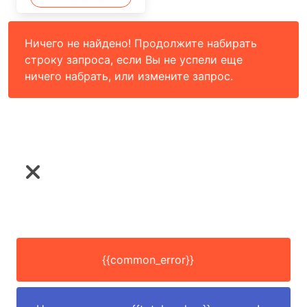
Ничего не найдено! Продолжите набирать
строку запроса, если Вы не успели еще
ничего набрать, или измените запрос.
{{common_error}}