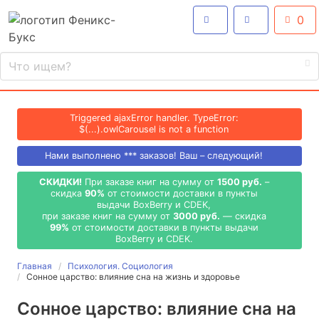
0
Triggered ajaxError handler. TypeError:
$(...).owlCarousel is not a function
Нами выполнено
***
заказов! Ваш – следующий!
СКИДКИ!
При заказе книг на сумму от
1500 руб.
–
скидка
90%
от стоимости доставки в пункты
выдачи BoxBerry и CDEK,
при заказе книг на сумму от
3000 руб.
— скидка
99%
от стоимости доставки в пункты выдачи
BoxBerry и CDEK.
Главная
Психология. Социология
Сонное царство: влияние сна на жизнь и здоровье
Сонное царство: влияние сна на