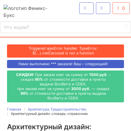
0
Triggered ajaxError handler. TypeError:
$(...).owlCarousel is not a function
Нами выполнено
***
заказов! Ваш – следующий!
СКИДКИ!
При заказе книг на сумму от
1500 руб.
–
скидка
90%
от стоимости доставки в пункты
выдачи BoxBerry и CDEK,
при заказе книг на сумму от
3000 руб.
— скидка
99%
от стоимости доставки в пункты выдачи
BoxBerry и CDEK.
Главная
Архитектура. Градостроительство
Архитектурный дизайн: словарь-справочник
Архитектурный дизайн: