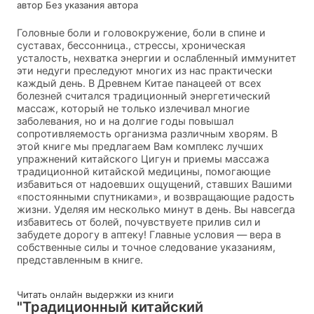
автор Без указания автора
Головные боли и головокружение, боли в спине и
суставах, бессонница., стрессы, хроническая
усталость, нехватка энергии и ослабленный иммунитет
эти недуги преследуют многих из нас практически
каждый день. В Древнем Китае панацеей от всех
болезней считался традиционный энергетический
массаж, который не только излечивал многие
заболевания, но и на долгие годы повышал
сопротивляемость организма различным хворям. В
этой книге мы предлагаем Вам комплекс лучших
упражнений китайского Цигун и приемы массажа
традиционной китайской медицины, помогающие
избавиться от надоевших ощущений, ставших Вашими
«постоянными спутниками», и возвращающие радость
жизни. Уделяя им несколько минут в день. Вы навсегда
избавитесь от болей, почувствуете прилив сил и
забудете дорогу в аптеку! Главные условия — вера в
собственные силы и точное следование указаниям,
представленным в книге.
Читать онлайн выдержки из книги
"Традиционный китайский