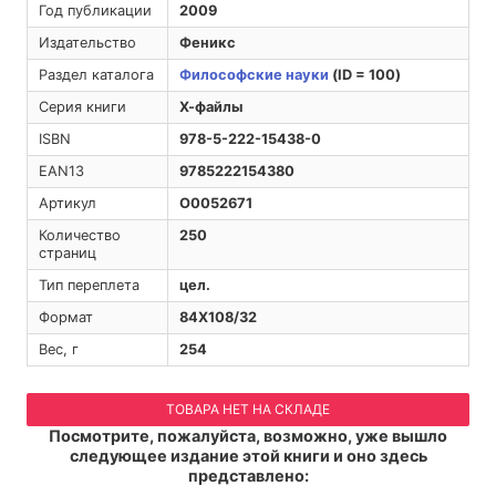
Год публикации
2009
Издательство
Феникс
Раздел каталога
Философские науки
(ID = 100)
Серия книги
Х-файлы
ISBN
978-5-222-15438-0
EAN13
9785222154380
Артикул
O0052671
Количество
250
страниц
Тип переплета
цел.
Формат
84Х108/32
Вес, г
254
ТОВАРА НЕТ НА СКЛАДЕ
Посмотрите, пожалуйста, возможно, уже вышло
следующее издание этой книги и оно здесь
представлено: