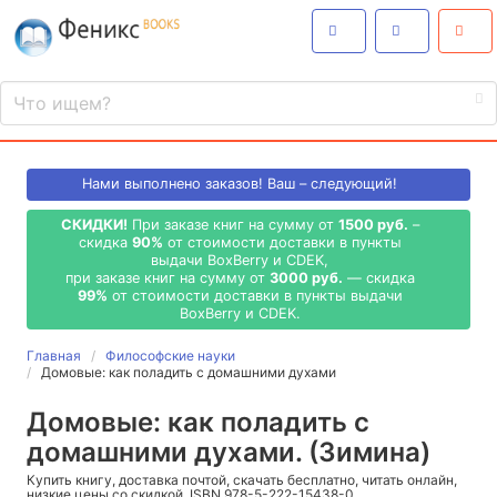
Нами выполнено
заказов! Ваш – следующий!
СКИДКИ!
При заказе книг на сумму от
1500 руб.
–
скидка
90%
от стоимости доставки в пункты
выдачи BoxBerry и CDEK,
при заказе книг на сумму от
3000 руб.
— скидка
99%
от стоимости доставки в пункты выдачи
BoxBerry и CDEK.
Главная
Философские науки
Домовые: как поладить с домашними духами
Домовые: как поладить с
домашними духами. (Зимина)
Купить книгу, доставка почтой, скачать бесплатно, читать онлайн,
низкие цены со скидкой, ISBN 978-5-222-15438-0