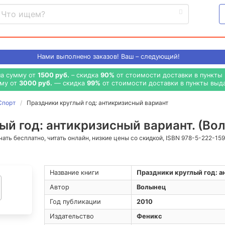
Нами выполнено
заказов! Ваш – следующий!
на сумму от
1500 руб.
– скидка
90%
от стоимости доставки в пункты 
мму от
3000 руб.
— скидка
99%
от стоимости доставки в пункты выда
Спорт
Праздники круглый год: антикризисный вариант
ый год: антикризисный вариант. (Во
ачать бесплатно, читать онлайн, низкие цены со скидкой, ISBN 978-5-222-15
Название книги
Праздники круглый год: а
Автор
Волынец
Год публикации
2010
Издательство
Феникс