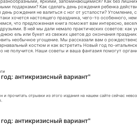
 разнообразными, яркими, запоминающимися? Как без лишних
ными подарками? Как сделать день рождения ребенка действ
 день рождения не валиться с ног от усталости? Утомление, 
-таки хочется настоящего праздника, чего-то особенного, не
еемся, что предложенная книга поможет вам интересно, весел
 друзьями. В ней мы дали немало практических советов: как у
однюю ель или букет из свежих цветов до окончания праздни
овить необычное угощение. Мы рассказали вам о рождественс
арнавальный костюм и как встретить Новый год по-итальянск
-то не получится. Наши советы и ваша фантазия помогут орга
иги
 год: антикризисный вариант"
н и прочитать отрывки из этого издания на нашем сайте сейчас нево
л.
 год: антикризисный вариант"