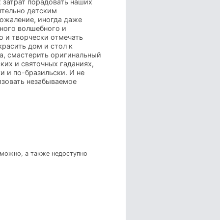
 затрат порадовать наших
ительно детским
сожаление, иногда даже
много волшебного и
о и творчески отмечать
красить дом и стол к
ка, смастерить оригинальный
ких и святочных гаданиях,
и и по-бразильски. И не
низовать незабываемое
зможно, а также недоступно