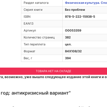
Раздел каталога
Физическая культура. Спо
Серия книги
Без проблем
ISBN
978-5-222-15938-5
EAN13
Артикул
O0053359
Количество страниц
382
Тип переплета
цел.
Формат
84Х108/32
Вес, г
394
ТОВАРА НЕТ НА СКЛАДЕ
а, возможно, уже вышло следующее издание этой книги и о
 год: антикризисный вариант"