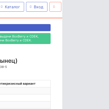
Каталог
Вход
выдачи BoxBerry и CDEK,
чи BoxBerry и CDEK.
лынец)
938-5
нтикризисный вариант