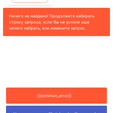
Ничего не найдено! Продолжите набирать
строку запроса, если Вы не успели еще
ничего набрать, или измените запрос.
{{common_error}}