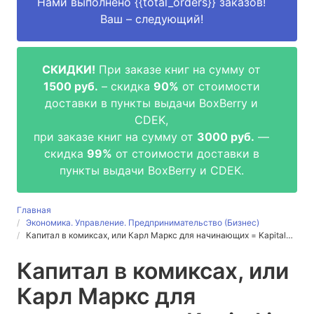
Нами выполнено
{{total_orders}}
заказов!
Ваш – следующий!
СКИДКИ!
При заказе книг на сумму от
1500 руб.
– скидка
90%
от стоимости
доставки в пункты выдачи BoxBerry и
CDEK,
при заказе книг на сумму от
3000 руб.
—
скидка
99%
от стоимости доставки в
пункты выдачи BoxBerry и CDEK.
Главная
Экономика. Управление. Предпринимательство (Бизнес)
Капитал в комиксах, или Карл Маркс для начинающих = Kapital…
Капитал в комиксах, или
Карл Маркс для