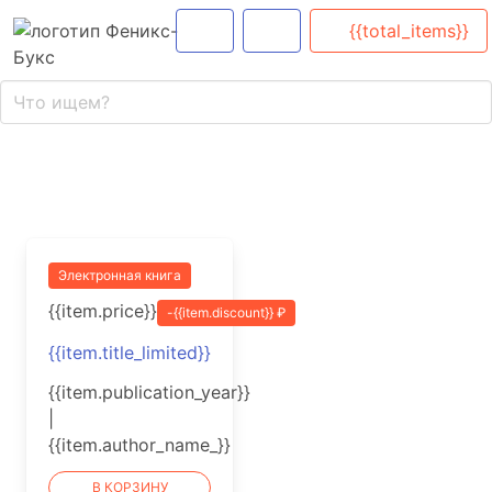
{{total_items}}
Электронная книга
{{item.price}}
-{{item.discount}} ₽
{{item.title_limited}}
{{item.publication_year}}
|
{{item.author_name_}}
В КОРЗИНУ