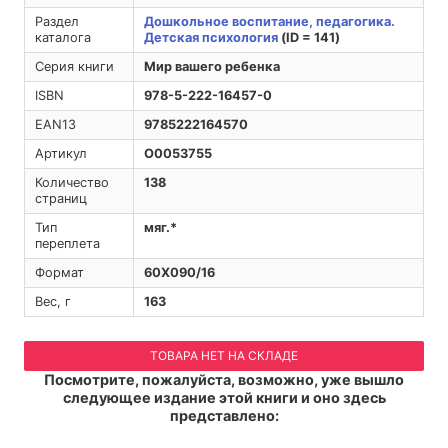
Раздел
Дошкольное воспитание, педагогика.
каталога
Детская психология
(ID = 141)
Серия книги
Мир вашего ребенка
ISBN
978-5-222-16457-0
EAN13
9785222164570
Артикул
O0053755
Количество
138
страниц
Тип
мяг.*
переплета
Формат
60Х090/16
Вес, г
163
ТОВАРА НЕТ НА СКЛАДЕ
Посмотрите, пожалуйста, возможно, уже вышло
следующее издание этой книги и оно здесь
представлено: