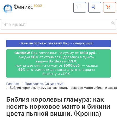
Нами выполнено
заказов! Ваш – следующий!
СКИДКИ!
При заказе книг на сумму от
1500 руб.
–
скидка
90%
от стоимости доставки в пункты
выдачи BoxBerry и CDEK,
при заказе книг на сумму от
3000 руб.
— скидка
99%
от стоимости доставки в пункты выдачи
BoxBerry и CDEK.
Главная
Психология. Социология
Библия королевы гламура: как носить норковое манто и бикини цвет
Библия королевы гламура: как
носить норковое манто и бикини
цвета пьяной вишни. (Кронна)