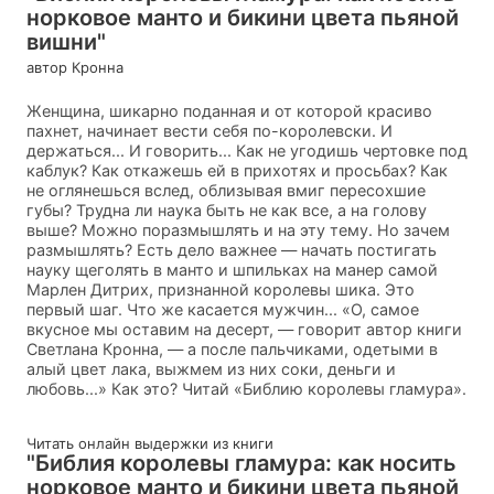
норковое манто и бикини цвета пьяной
вишни"
автор Кронна
Женщина, шикарно поданная и от которой красиво
пахнет, начинает вести себя по-королевски. И
держаться... И говорить... Как не угодишь чертовке под
каблук? Как откажешь ей в прихотях и просьбах? Как
не оглянешься вслед, облизывая вмиг пересохшие
губы? Трудна ли наука быть не как все, а на голову
выше? Можно поразмышлять и на эту тему. Но зачем
размышлять? Есть дело важнее — начать постигать
науку щеголять в манто и шпильках на манер самой
Марлен Дитрих, признанной королевы шика. Это
первый шаг. Что же касается мужчин... «О, самое
вкусное мы оставим на десерт, — говорит автор книги
Светлана Кронна, — а после пальчиками, одетыми в
алый цвет лака, выжмем из них соки, деньги и
любовь...» Как это? Читай «Библию королевы гламура».
Читать онлайн выдержки из книги
"Библия королевы гламура: как носить
норковое манто и бикини цвета пьяной