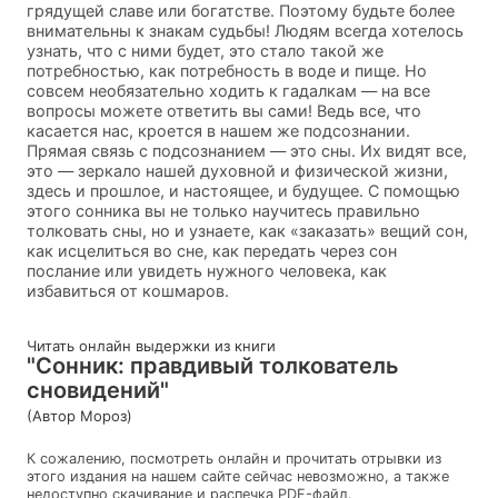
грядущей славе или богатстве. Поэтому будьте более
внимательны к знакам судьбы! Людям всегда хотелось
узнать, что с ними будет, это стало такой же
потребностью, как потребность в воде и пище. Но
совсем необязательно ходить к гадалкам — на все
вопросы можете ответить вы сами! Ведь все, что
касается нас, кроется в нашем же подсознании.
Прямая связь с подсознанием — это сны. Их видят все,
это — зеркало нашей духовной и физической жизни,
здесь и прошлое, и настоящее, и будущее. С помощью
этого сонника вы не только научитесь правильно
толковать сны, но и узнаете, как «заказать» вещий сон,
как исцелиться во сне, как передать через сон
послание или увидеть нужного человека, как
избавиться от кошмаров.
Читать онлайн выдержки из книги
"Сонник: правдивый толкователь
сновидений"
(Автор Мороз)
К сожалению, посмотреть онлайн и прочитать отрывки из
этого издания на нашем сайте сейчас невозможно, а также
недоступно скачивание и распечка PDF-файл.