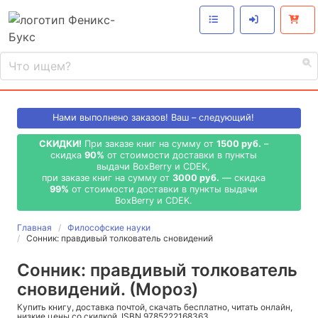
Нами выполнено
заказов! Ваш – следующий!
СКИДКИ!
При заказе книг на сумму от
1500 руб.
–
скидка
90%
от стоимости доставки в пункты
выдачи BoxBerry и CDEK,
при заказе книг на сумму от
3000 руб.
— скидка
99%
от стоимости доставки в пункты выдачи
BoxBerry и CDEK.
Главная
Философские науки
Сонник: правдивый толкователь сновидений
Сонник: правдивый толкователь
сновидений. (Мороз)
Купить книгу, доставка почтой, скачать бесплатно, читать онлайн,
низкие цены со скидкой, ISBN 9785222168363