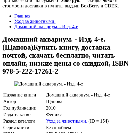
при заказе книг на сумму от
3000 руб.
— скидка
99%
от
стоимости доставки в пункты выдачи BoxBerry и CDEK.
Главная
Уход за животными.
Домашний аквариум. - Изд. 4-е
Домашний аквариум. - Изд. 4-е.
(Щапова)
Купить книгу, доставка
почтой, скачать бесплатно, читать
онлайн, низкие цены со скидкой, ISBN
978-5-222-17261-2
Название книги
Домашний аквариум. - Изд. 4-е
Автор
Щапова
Год публикации
2010
Издательство
Феникс
Раздел каталога
Уход за животными.
(ID = 154)
Серия книги
Без проблем