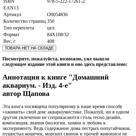
ISBN
978-5-222-17261-2
EAN13
Артикул
O0054836
Количество страниц
350
Тип переплета
цел.
Формат
84Х108/32
Вес, г
408
ТОВАРА НЕТ НА СКЛАДЕ
Посмотрите, пожалуйста, возможно, уже вышло
следующее издание этой книги и оно здесь представлено:
Аннотация к книге
"Домашний
аквариум. - Изд. 4-е"
автор Щапова
Эта книга посвящена популярному в наше время способу
«оживить» свой дом: аквариумистике. Пожалуй, ни в одном
другом увлечении не соприкасаются столь тесно дизайн,
композиция, знания биологии, химии и любовь к
эксперименту. Ведь содержание дома пестрых попугайчиков,
пушистых кошечек, морских свинок и прочей живописи не