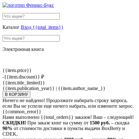
Каталог
Вход
{{total_items}}
Электронная книга
{{item.price}}
-{{item.discount}} ₽
{{item.title_limited}}
{{item.publication_year}} | {{item.author_name_}}
В КОРЗИНУ
Ничего не найдено! Продолжите набирать строку запроса,
если Вы не успели еще ничего набрать, или измените запрос.
{{common_error}}
Нами выполнено
{{total_orders}}
заказов! Ваш – следующий!
СКИДКИ!
При заказе книг на сумму от
1500 руб.
– скидка
90%
от стоимости доставки в пункты выдачи BoxBerry и
CDEK,