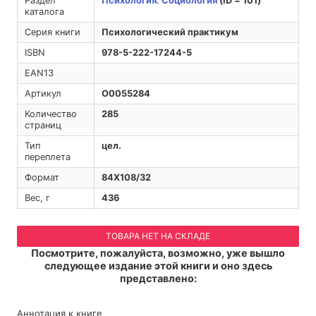
Раздел
Психология. Социология
(ID = 101)
каталога
Серия книги
Психологический практикум
ISBN
978-5-222-17244-5
EAN13
Артикул
O0055284
Количество
285
страниц
Тип
цел.
переплета
Формат
84Х108/32
Вес, г
436
ТОВАРА НЕТ НА СКЛАДЕ
Посмотрите, пожалуйста, возможно, уже вышло
следующее издание этой книги и оно здесь
представлено:
Аннотация к книге