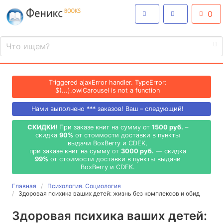
0
Triggered ajaxError handler. TypeError:
$(...).owlCarousel is not a function
Нами выполнено
***
заказов! Ваш – следующий!
СКИДКИ!
При заказе книг на сумму от
1500 руб.
–
скидка
90%
от стоимости доставки в пункты
выдачи BoxBerry и CDEK,
при заказе книг на сумму от
3000 руб.
— скидка
99%
от стоимости доставки в пункты выдачи
BoxBerry и CDEK.
Главная
Психология. Социология
Здоровая психика ваших детей: жизнь без комплексов и обид
Здоровая психика ваших детей: