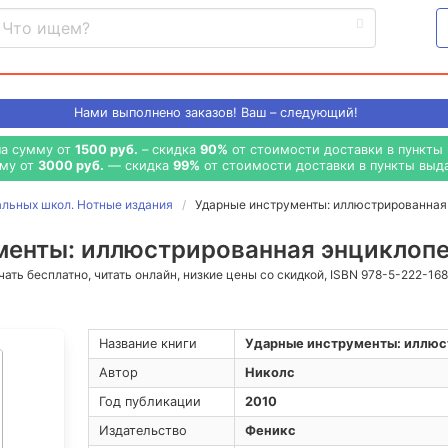
Нами выполнено
заказов! Ваш – следующий!
на сумму от
1500 руб.
– скидка
90%
от стоимости доставки в пункты 
мму от
3000 руб.
— скидка
99%
от стоимости доставки в пункты выда
альных школ. Нотные издания
Ударные инструменты: иллюстрированная
енты: иллюстрированная энциклопе
ачать бесплатно, читать онлайн, низкие цены со скидкой, ISBN 978-5-222-16
Название книги
Ударные инструменты: иллюс
Автор
Николс
Год публикации
2010
Издательство
Феникс