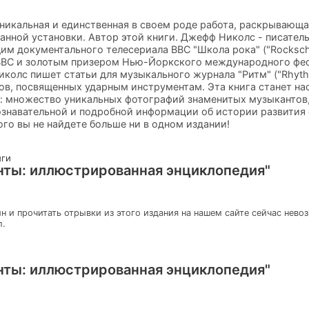
уникальная и единственная в своем роде работа, раскрывающа
анной установки. Автор этой книги. Джефф Николс - писатель
им документального телесериала ВВС "Школа рока" ("Rocksch
ВВС и золотым призером Нью-Йоркского международного фес
иколс пишет статьи для музыкального журнала "Ритм" ("Rhyth
ов, посвященных ударным инструментам. Эта книга станет н
: множество уникальных фотографий знаменитых музыкантов,
познавательной и подробной информации об истории развити
ого вы не найдете больше ни в одном издании!
иги
ты: иллюстрированная энциклопедия"
н и прочитать отрывки из этого издания на нашем сайте сейчас нево
л.
ты: иллюстрированная энциклопедия"