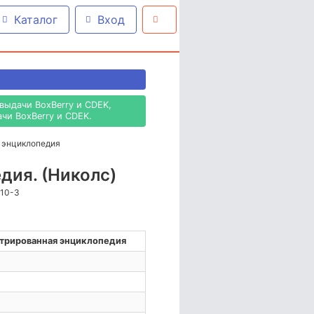
Каталог
Вход
выдачи BoxBerry и CDEK,
чи BoxBerry и CDEK.
 энциклопедия
дия. (Николс)
810-3
трированная энциклопедия