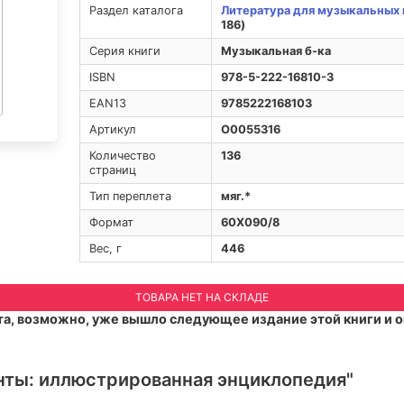
Раздел каталога
Литература для музыкальных 
186)
Серия книги
Музыкальная б-ка
ISBN
978-5-222-16810-3
EAN13
9785222168103
Артикул
O0055316
Количество
136
страниц
Тип переплета
мяг.*
Формат
60Х090/8
Вес, г
446
ТОВАРА НЕТ НА СКЛАДЕ
а, возможно, уже вышло следующее издание этой книги и о
ты: иллюстрированная энциклопедия"